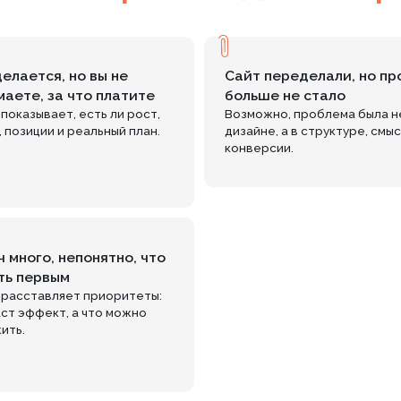
ает, есть ли рост,
Возможно, проблема была не в
и и реальный план.
дизайне, а в структуре, смыслах и
конверсии.
, непонятно, что
Х
вым
вляет приоритеты:
кт, а что можно
А
п
вле,
чем