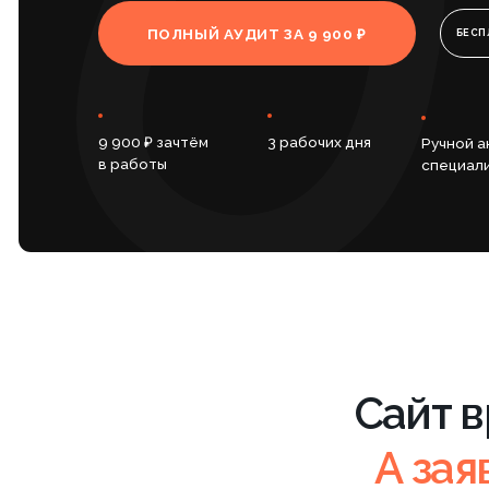
9 900 ₽ зачтём
3 рабочих дня
Ручной анализ
в работы
специалистами
Сайт врод
А заявки
Реклама крутится, бюджет
SEO делаетс
уходит, заявок мало
понимаете, 