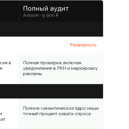
ное семантическое ядро ниши:
ный процент охвата спроса
ные частотности по всему
у, с разбивкой на горячие и
лые
м позиций по всему ядру в
ексе и Google по вашему
иону
бор двух конкурентов:
имость, охват спроса, чем
ирают клиентов
лиз ссылочной массы и план
ащивания