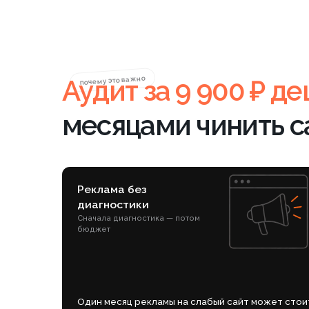
месяцами чинить сайт
Реклама без
диагностики
Сначала диагностика — потом
бюджет
Один месяц рекламы на слабый сайт может стоить
30 000–150 000 ₽ и не дать результата.
На выходе — не отчёт 
результат