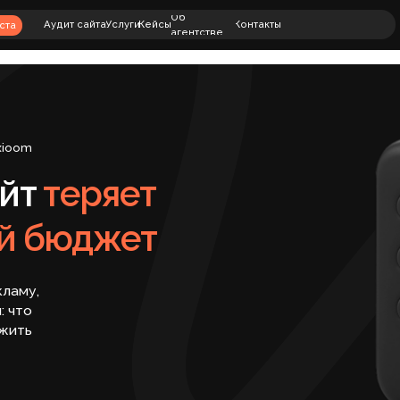
+7 (901) 469-
Об
00
Аудит сайта
Услуги
Кейсы
Контакты
+7 (812) 240-8
агентстве
79
теряет
бюджет
КСПРЕСС-ОЦЕНКА САЙТА