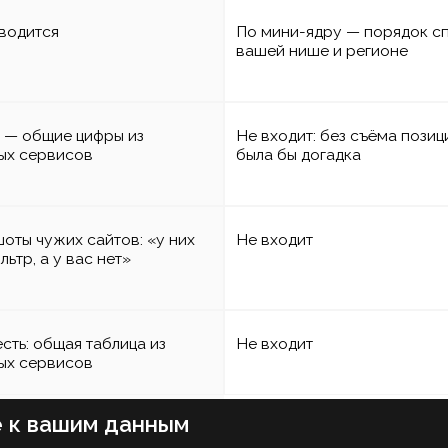
вашим данным
ается
Не нужен — это честный экспресс
Обя
по открытым данным
выв
уется — нечем
Не анализируется, и мы говорим
Зап
об этом прямо
шаг
ются
Не анализируются
Вид
зая
ются
Не анализируются
Раз
мин
ются
Не анализируются
Вид
пос