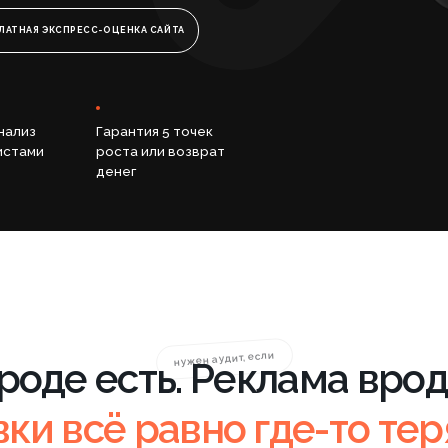
Гарантия 5 точек
роста или возврат
денег
нужен аудит, если
е есть. Реклама вроде идёт
 всё равно где-то теряются
я, но вы не
Сайт переделали, но продаж
за что платите
больше не стало