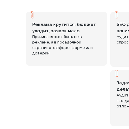
Причина может быть не в
Аудит показыв
рекламе, а в посадочной
спрос, позици
странице, оффере, форме или
доверии.
Задач много
делать пер
Аудит расста
что даст эффе
отложить.
почему это важно
Аудит за 9 900 ₽ деше