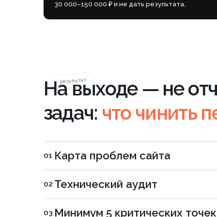
задач:
что чинить пер
Карта проблем сайта
01
Технический аудит
02
Минимум 5 критических точек рос
03
Приоритеты
04
Готовый план работ
05
30-минутная онлайн-консультация
06