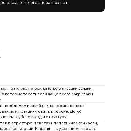
о рекламе до отправки заявки.
етители чаще всего закрывают
 ошибкам, которые мешают
ям сайта в поиске. До 50
в код и структуру.
, текстах или технической части,
 Каждая — с указанием, что это
версия)
ены по степени влияния на
о»
говый детальный список задач с
те самостоятельно заняться
оимость аудита будет зачтена в
еческим языком объясним
осы и поможем определиться с