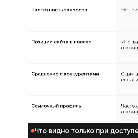
Что видно только при доступе к 
Доступ к Яндекс Метрике
Не запрашив
Реальное поведение
Не анализир
посетителей
Источники трафика и их
Не анализиру
качество
Сравнение с конкурентами
Не анализиру
Ссылочный профиль
Не анализиру