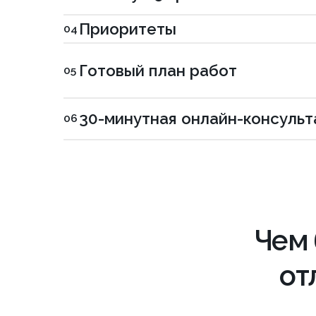
Чем бе
отлич
Что важно
Типичный
аудит агентс
Базовая проверка сайта — это дел
Базовая проверка - есть у всех
Технические ошибки сайта
✓
Битые ссылк
Юридические требования (152-
Обычно нет: 
ФЗ, РКН)
наличие полит
Индексация в поисковых системах
✓
robots.txt, 
Мета-теги и заголовки
✓
Title, descr
Спрос, позиции и конкуренты