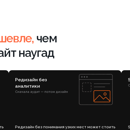
 наугад
Редизайн без
SEO без плана
аналитики
Сначала аудит — 
Сначала аудит — потом дизайн
Редизайн без понимания узких мест может стоить
SEO без чёткой 
100 000–500 000 ₽ и не поднять конверсию.
процесса: отчёты
ради отчёта, а список