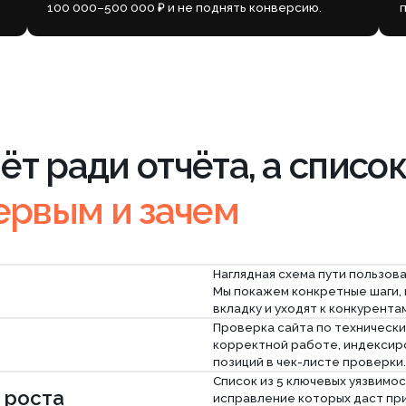
вым и зачем
Наглядная схема пути пользователя от клика п
Мы покажем конкретные шаги, на которых пос
вкладку и уходят к конкурентам.
Проверка сайта по техническим проблемам и
корректной работе, индексированию и позици
позиций в чек-листе проверки. Лезем глубоко 
Список из 5 ключевых уязвимостей в структуре
та
исправление которых даст прирост конверсии.
даёт (заявки / SEO / реклама / доверие / кон
Таблица, где все найденные проблемы раздел
продажи: «Критично»/«Важно» /«Желательн
План исправления ситуации за 3 месяца. Поша
приоритетами и рекомендациями. Далее може
исправлениями или поручить нам, при этом ст
дальнейшие услуги.
Живой разбор отчета с аналитиком. Мы челов
 по результатам
каждую рекомендацию, ответим на ваши вопр
первыми шагами.