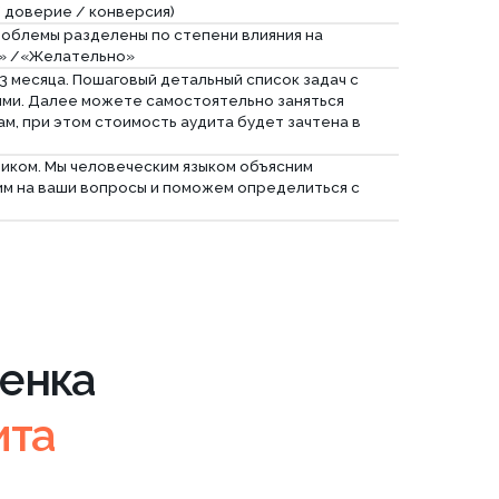
лный аудит
oom · 9 900 ₽
Развернуть
ная проверка: включая
домление в РКН и маркировку
ламы