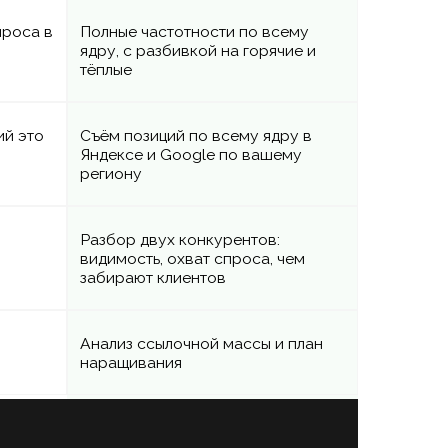
зателен: без него половина
одов была бы догадками
иси визитов: видно, на каком
е и почему уходят люди
но, какой канал приносит
вки, а какой сжигает бюджет
бор Яндекс Директа: запросы,
ус-слова, гео, объявления
но, на каком этапе и сколько
етителей теряется