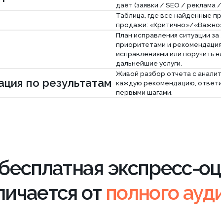
сплатная экспресс-оценка
ается от
полного аудита
 бесплатный
Экспресс-аудит
По
тва
Axioom · 0 ₽
Axi
ают все, и мы тоже
и, редиректы, дубли страниц
проверяют максимум
Проверяем: политика, согласия в
Пол
ики в подвале
формах, уведомление cookie
уве
рек
sitemap.xml, не закрыт ли сайт от поиска
iption, структура H1–H2, их длина и заполненность