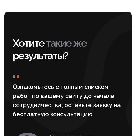
ИП Рабушко А. С.
ИНН: 781158518250
Р/с: 4080 2810 8000 0162 5690
ОГРНИП: 320470400060820 от 11.09.2020 г.
Банк: АО «ТИНЬКОФФ БАНК» г. Москва
БИК: 044525974
К/с: 3010 1810 1452 5000 0974