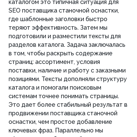
по кластерам, усилили ключевые
разделы каталога, обновили
мета-теги, добавили тексты,
устранили технические ошибки и
настроили микроразметку. В
цифрах это выразилось в росте
доли запросов в ТОП 3, ТОП 10 и
ТОП 30 Яндекса, улучшении
средней позиции и увеличении
видимости с 3,98% до 11,93%. За
первый месяц удалось
сформировать устойчивую базу
для дальнейшего роста и
вывести проект на траекторию
расширения поисковой
видимости по коммерческим
запросам. Сайт получил
понятную структуру
дальнейшего развития:
расширение посадочных
страниц под отдельные
товарные направления, усиление