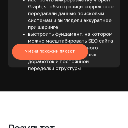
доработки, повышение качества
посадочных страниц и устранение
факторов, ограничивающих рост
видимости сайта в поиске.
Запросы в Топ Яндекс
Метрика
Было
Стало
1682
1879
Запросов в ТОП 3
2359
2430
Запросов в ТОП 10
Ознакомьтесь с
полным списком работ