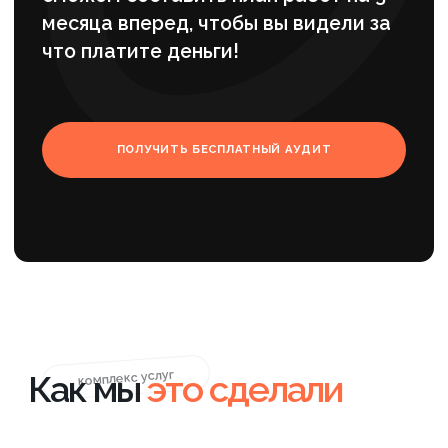
трафика в рамках SEO поставщика
промышленного инструмента.
Оптимизация контента и
развитие структуры каталога
Следующим этапом стала массовая
проработка Title, Description и H1. Мы
убрали общие и повторяющиеся
формулировки, привязали мета-теги к
реальным кластерам и усилили
коммерческий смысл страниц. Это
повысило релевантность сниппетов и
улучшило их соответствие поисковым
запросам, что положительно сказалось
на CTR. В проектах с разветвленным