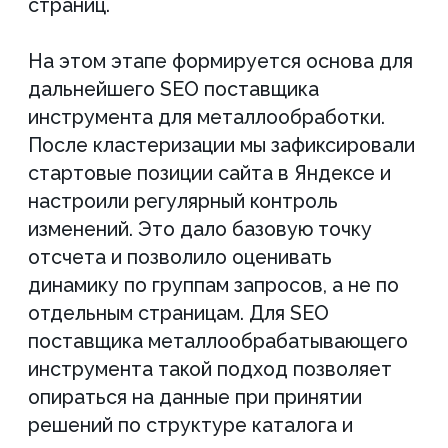
сайта поставщика оснастки, где рост
строится через структуру спроса и
страниц, а не через разовые доработки.
Техническая оптимизация и
базовая подготовка сайта
Отдельным этапом мы закрыли
технические ошибки, выявленные в ходе
аудита. Проверили битые ссылки,
устранили элементы, мешающие
индексации, и подготовили сайт к
переобходу после внедрения
изменений. Техническая стабильность
напрямую влияет на то, как поисковая
система оценивает сайт, особенно в