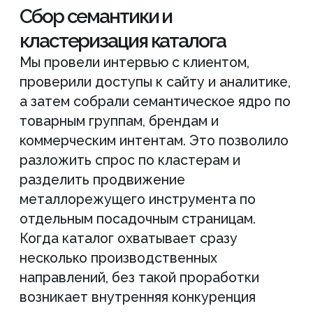
каталогом это типичная ситуация для
SEO поставщика станочной оснастки,
где шаблонные заголовки быстро
теряют эффективность. Затем мы
подготовили и разместили тексты для
разделов каталога. Задача заключалась
в том, чтобы раскрыть содержание
страниц: ассортимент, условия
поставки, наличие и работу с заказными
позициями. Тексты дополняли структуру
каталога и помогали поисковым
системам точнее понимать страницы.
Это дает более стабильный результат в
продвижении поставщика станочной
оснастки, чем простое добавление
ключевых фраз. Параллельно мы
сформировали банк идей по развитию
каталога: выделили перспективные
посадочные страницы, разделили
товарные группы по интентам и
определили зоны точечных улучшений. В
результате появилась понятная логика
развития проекта, характерная для SEO