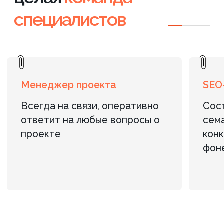
Адрес:
г. Санкт-Петербург, пр. Маршала
Блюхера, д. 12, корп. 7, оф. 301 (Бизнес-
центр «АВМ»)
Телефон:
+7 (812) 240-89-79
/
+7 (901) 469-39-00
Эл. почта:
info@axioom.ru
ОСТАВИТЬ ЗАЯВКУ