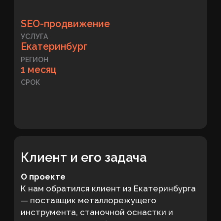
Клиент и его задача
О проекте
К нам обратился клиент из Екатеринбурга
— поставщик металлорежущего
инструмента, станочной оснастки и
измерительных приборов. Компания
работает с 2018 года, сотрудничает с
проверенными производителями и
предлагает продукцию 25 европейских и
азиатских брендов. На сайте уже был
развернут крупный каталог с товарными
группами, брендовыми разделами и
коммерческими страницами под запросы
производства. Сильной стороной бизнеса
был сам ассортимент: в наличии были
востребованные позиции, а
нестандартные заказы компания
закрывала по индивидуальным запросам.
Но в поиске это преимущество было
выражено не полностью. Для