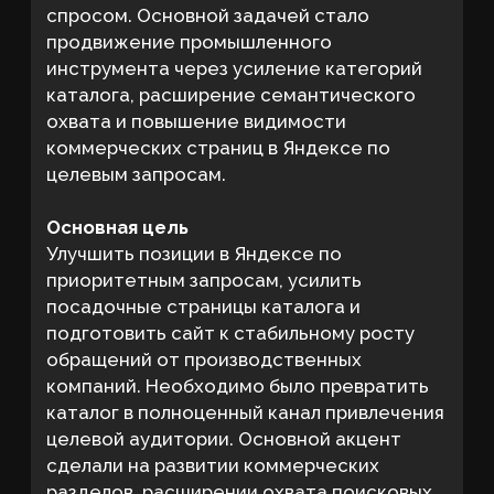
Задачи
разобрать спрос по группам
товаров и убрать конкуренцию
страниц внутри каталога
переписать шаблонные Title,
Description и H1 под реальные
коммерческие интенты
подготовить тексты для разделов
каталога так, чтобы они объясняли
ассортимент, наличие и поставку
под заказ
устранить технические ошибки,
которые мешали индексации и
снижали качество посадочных
настроить микроразметку и Open
Graph, чтобы страницы корректнее
передавали данные поисковым
системам и выглядели аккуратнее
при шаринге
выстроить фундамент, на котором
можно масштабировать SEO сайта
поставщика промышленного
У МЕНЯ ПОХОЖИЙ ПРОЕКТ
инструмента без хаотичных
доработок и постоянной
переделки структуры