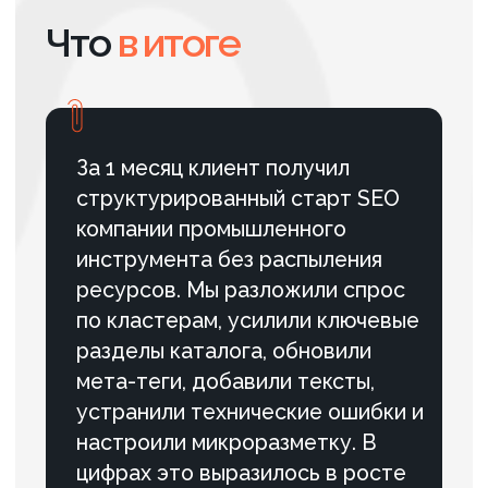
ТОП 3 Яндекса и Google за 17
месяцев
За 17 месяцев усилили позиции
сайта производителя
строительных лесов и вышек,
увеличили видимость в поиске и
создали стабильный канал
привлечения целевых B2B-заявок.
ПОДРОБНЕЕ
#Сфера услуг
#SEO
Вывели сайт агентства
по организации праздников
в Санкт-Петербурге в ТОП