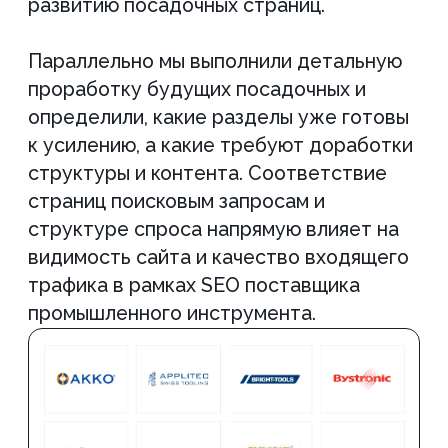
проектах с большим количеством
категорий и коммерческих кластеров.
Это типично для SEO поставщика
токарного инструмента и подобных
проектов. Далее настроили
микроразметку Schema.org и Open
Graph на ключевых страницах. Это
улучшило передачу данных поисковым
системам и корректность отображения
страниц при расшаривании. Такие
доработки необходимы для SEO
поставщика твердосплавных
инструментов, где важно усиливать не
только текстовую, но и техническую
составляющую страниц. После
внедрения изменений инициировали
переиндексацию разделов и
зафиксировали обновленные позиции.
Это позволило быстрее увидеть
реакцию поисковой системы и оценить
рост по отдельным кластерам,
сформировав первую рабочую базу для