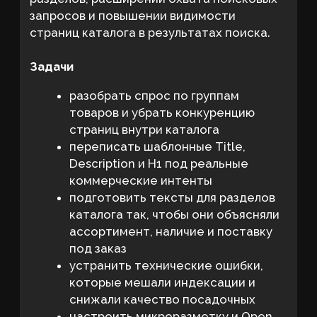
Результат
За 1 месяц мы не обещали клиенту
мгновенный рост лидов по всему
каталогу. Для такой ниши важнее
сначала выстроить логику продвижения,
убрать технические барьеры и усилить
страницы, которые уже могут расти в
выдаче. Основной фокус был направлен
на создание прочной базы для
дальнейшего развития проекта. В
рамках SEO поставщика
металлорежущего инструмента
приоритетом стали структурные