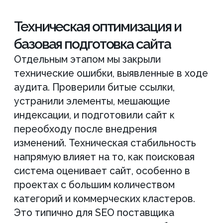
Всегда на связи, оперативно
Составит стратегию, 
ответит на любые вопросы о
семантику, проведет а
проекте
конкурентов и выделит
фоне других
Хотите
такие же
результаты?
Ознакомьтесь с полным списком
работ по вашему сайту до начала
сотрудничества, оставьте заявку на