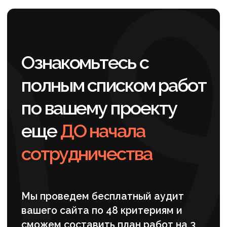
инструмента для металлообработки.
После кластеризации мы зафиксировали
стартовые позиции сайта в Яндексе и
настроили регулярный контроль
изменений. Это дало базовую точку
отсчета и позволило оценивать
динамику по группам запросов, а не по
отдельным страницам. Для SEO
поставщика металлообрабатывающего
инструмента такой подход позволяет
опираться на данные при принятии
решений по структуре каталога и
развитию посадочных страниц.
Параллельно мы выполнили детальную
проработку будущих посадочных и
определили, какие разделы уже готовы
к усилению, а какие требуют доработки
структуры и контента. Соответствие
страниц поисковым запросам и
структуре спроса напрямую влияет на
видимость сайта и качество входящего