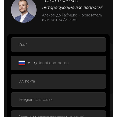
Система роста
SEO-
продвиже ние
SMM-
продвижение
ИИ для бизнеса
Разработка
Контакты
сайт ов
Контекстная
Об
рекла ма
агентстве
Техническая поддержка
Кейсы
Партнерская программа
Вакансии
© 2006-2026 SEO-оптимизация сайтов, поисковое
продвижение, настройка рекламы в Яндекс Директ,
SMM-продвижение и техническая поддержка сайтов.
*Деятельность Meta (соцсети Facebook и Instagram)