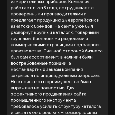
эффективного продвижения сайта
промышленного инструмента
требовалось усилить структуру каталога
и связать ее с реальным коммерческим
спросом. Основной задачей стало
продвижение промышленного
инструмента через усиление категорий
каталога, расширение семантического
охвата и повышение видимости
коммерческих страниц в Яндексе по
целевым запросам.
Основная цель
Улучшить позиции в Яндексе по
приоритетным запросам, усилить
посадочные страницы каталога и
подготовить сайт к стабильному росту
обращений от производственных
компаний. Необходимо было превратить
каталог в полноценный канал привлечения
целевой аудитории. Основной акцент
сделали на развитии коммерческих
разделов, расширении охвата поисковых
запросов и повышении видимости
страниц каталога в результатах поиска.