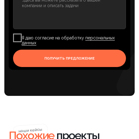
запрещена в России как экстремистская.
Политика конфиденциальности
info@axioom.ru
г. Санкт-Петербург, пр.
+7 (901) 469-39-00
Маршала Блюхера, д. 12, корп.
+7 (812) 240-89-79
7, оф. 301 (Бизнес-центр
«АВМ»)
Телеграм канал
ОСТАВИТЬ ЗАЯВКУ
"Какие гарантии"