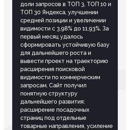
поиска за 3 месяца
За 3 месяца улучшили структуру
и техническое состояние сайта,
повысили его позиции в поиске и
создали основу для стабильного
роста органического трафика и
заявок.
ПОДРОБНЕЕ
#Строительство
#SEO
Вывели сайт поставщика
строительных кранов в ТОП
поиска в Москве и
обеспечили поток B2B-заявок
за 15 месяцев