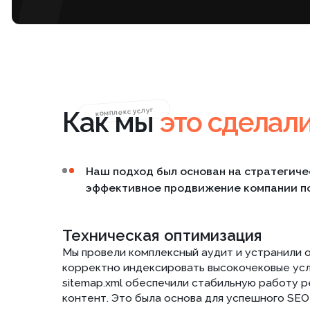
Наш подход был основан на стратегическом п
эффективное продвижение компании по монт
Техническая оптимизация
Мы провели комплексный аудит и устранили ошибки
корректно индексировать высокочековые услуги. И
sitemap.xml обеспечили стабильную работу ресурса
контент. Это была основа для успешного SEO-продв
Развитие структуры и семантики
Мы пересобрали семантическое ядро, охватив сотни
кластерам. Новая структура позволила развести по
каннибализации трафика, что особенно важно для 
Для каждой группы запросов были созданы новые и
посадочные страницы, закрывающие потребности B2