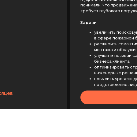
Задачи
увеличить поисковую видимость са
в сфере пожарной безопасности
расширить семантическое покрытие
монтажа и обслуживания противоп
улучшить позиции сайта в Яндексе
бизнеса клиента
оптимизировать структуру сайта по
инженерные решения
повысить уровень доверия к компа
представление лицензий, сертифик
У МЕНЯ ПОХОЖИЙ П