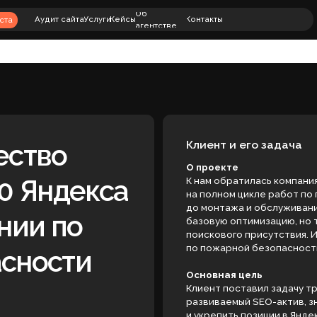
+7 (901) 469-
Об
00
Аудит сайта
Услуги
Кейсы
Контакты
+7 (812) 240-8
агентстве
79
Клиент и его задача
во
О проекте
Яндекса
К нам обратилась компания из Санкт-Пет
на полном цикле работ по пожарной безо
до монтажа и обслуживания систем. На ст
и по
базовую оптимизацию, но требовал систе
поискового присутствия. Именно здесь н
по пожарной безопасности оказалась кри
ости
Основная цель
Клиент поставил задачу трансформироват
развиваемый SEO-актив, значительно уве
и укрепить позиции в Яндексе, привлекая
понимали, что продвижение компании по
требует глубокого погружения в специфик