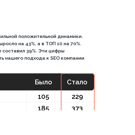
й положительной динамики.
на 43%, а в ТОП 10 на 70%.
вил 39%. Эти цифры
го подхода к SEO компании
Было
Стало
105
229
185
373
есь с полным списком раб