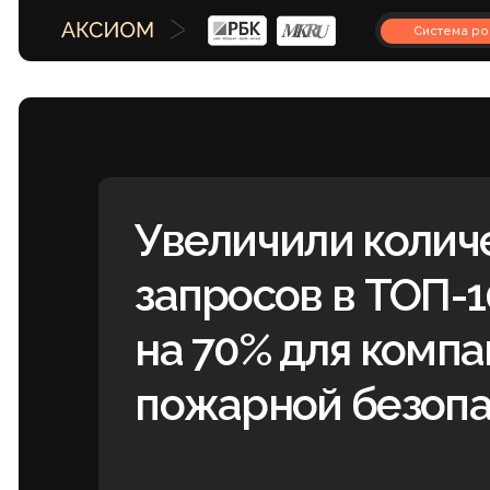
Система роста
Увеличили количест
запросов в ТОП-10 
на 70% для компани
пожарной безопасн