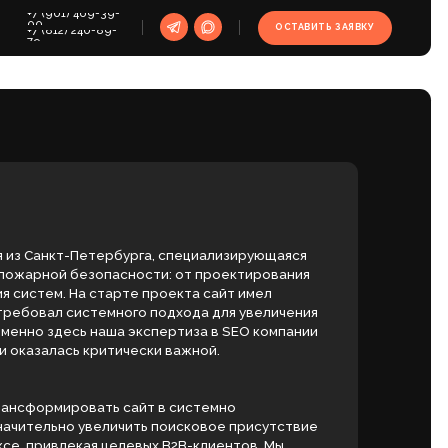
39-
ОСТАВИТЬ ЗАЯВКУ
9-
ербурга, специализирующаяся
пасности: от проектирования
арте проекта сайт имел
много подхода для увеличения
аша экспертиза в SEO компании
тически важной.
ь сайт в системно
личить поисковое присутствие
 целевых B2B-клиентов. Мы
 пожарной безопасности
у ниши.