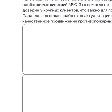
Внешнее продвижение и авторитет
Для укрепления позиций мы ежемесячно наращивали
ресурсах по безопасности и инженерии. Это помогл
информационного шума и занять места рядом с лиде
отличный импульс для продвижения систем АПС и п
Масштабирование и узкие ниши
На финальных этапах мы сфокусировались на высоко
направлениях, где ключевым фактором стало компл
безопасности. Это потребовало более точной прора
усилить коммерческие страницы и повысить их релев
инженерные разделы и сложные технические решени