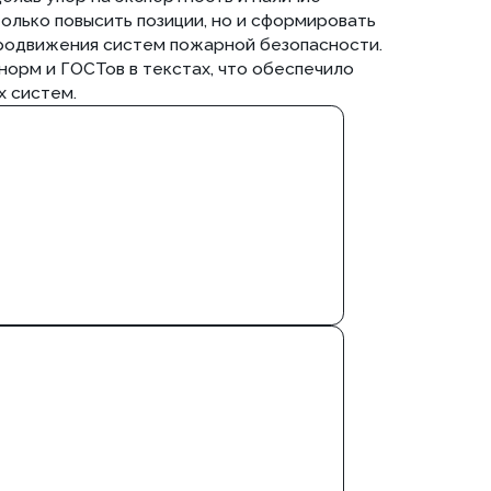
 ссылочную массу на профильных
о сайту выделиться на фоне
рами рынка. Такая стратегия дала
родвижения систем СОУЭ.
чековых и узкоспециализированных
ексное SEO сайта пожарной
ботки структуры и контента, чтобы
антность в поиске. Мы углубились в
я, выстраивая всю стратегию под