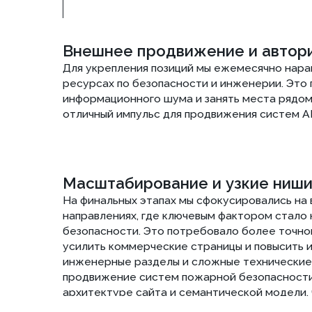
продвижение систем пожарной безопасности. Отдел
архитектуре сайта и семантической модели, что п
продвижение инженерных систем пожарной безопасн
профильным B2B-запросам. В рамках расширения сем
более маржинальные сегменты, мы также прорабо
систем, что позволило занять более устойчивые по
кластерах и увеличить видимость сайта в поисковой
сегменты, где конкуренция ниже, а чек выше с по
вентиляции.
Что
в итоге