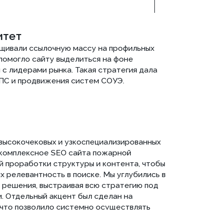
ьный акцент был сделан на
озволило системно осуществлять
ости и усиливать охват по
антики и выхода в более узкие, но
тали продвижение противопожарных
зиции в конкурентных коммерческих
 выдаче. Это позволило охватить
мощью продвижения противодымной
За 17 месяцев проект прошел путь от базово-оптимизир
развиваемого SEO-актива. Регулярная работа с семант
и развитием структуры позволила значительно увеличит
укрепить позиции сайта в Яндексе. Клиент получил ма
основанную на комплексном SEO сайта пожарной безоп
наращивать поисковый потенциал и создает условия дл
без постоянного увеличения рекламного бюджета. Если
продвижение систем пожарной безопасности, мы готовы
вас.