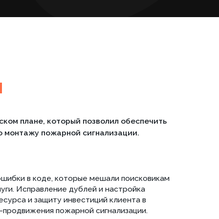
лане, который позволил обеспечить
ажу пожарной сигнализации.
 в коде, которые мешали поисковикам
справление дублей и настройка
 и защиту инвестиций клиента в
ижения пожарной сигнализации.
 запросов, и распределили их по
хожие услуги и избежать
SEO систем пожарной безопасности.
ли оптимизированы существующие
B-заказчиков.