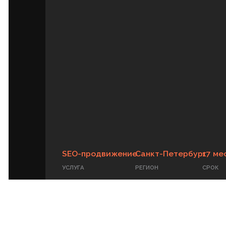
SEO-продвижение
Санкт-Петербург
17 месяцев
УСЛУГА
РЕГИОН
СРОК
Результат