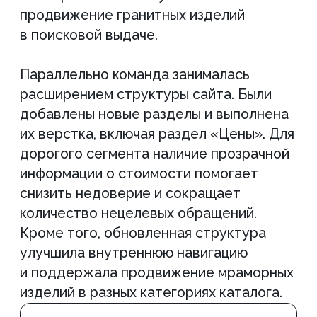
запросах.
Дополнительно мы усилили категории,
связанные с архитектурными
и облицовочными решениями. Это
создало условия для дальнейшего seo
фасадов из камня и расширения
поискового охвата в строительной
тематике.
Усиление доверия и
коммерческой подачи
Отдельное внимание уделили
визуальной составляющей. Услуги
в нише камнеобработки сильно зависят
от восприятия качества, поэтому
мы обновили баннеры на сайте. Новый
визуальный блок помог лучше
транслировать уровень работ компании
и повысил вовлеченность
пользователей. Это положительно