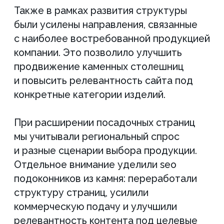
запросов в ТОП поисковой
выдачи показал, что стратегия
развития была выбрана
правильно: сайт начал
охватывать больше
коммерческого спроса
и привлекать заинтересованных
пользователей.
Проект показал, что SEO для
производственной компании —
это не только работа
с позициями. Это системное
развитие сайта, структуры,
контента и доверия к бренду.
Именно такой подход помогает
превращать поисковый трафик
в реальные заявки
и долгосрочный рост бизнеса.
Кейс показал, что даже
в конкурентной нише изделий