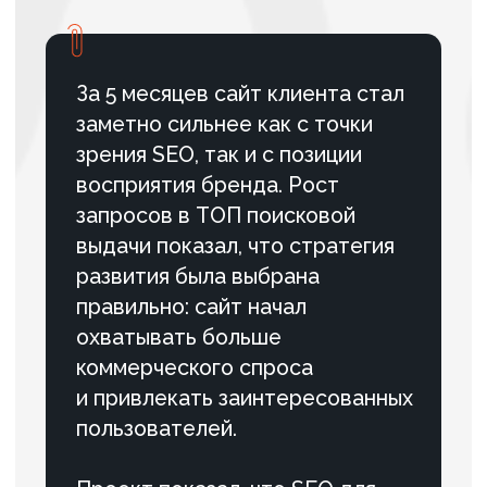
в Санкт‑Петербурге
За 9 месяцев сайт прошел путь от
низкой видимости и
нестабильных позиций до
устойчивого присутствия в ТОП
по ключевым коммерческим
запросам Санкт-Петербурга.
ПОДРОБНЕЕ
#Строительство
#SEO
Вывели в ТОП-3 новый сайт
застройщика из Якутска за 10
месяцев