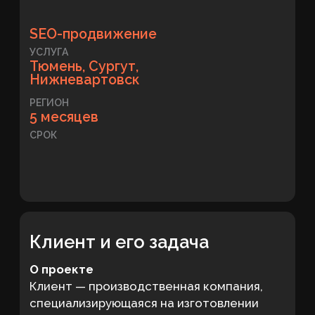
СРОК
Клиент и его задача
О проекте
Клиент — производственная компания,
специализирующаяся на изготовлении
изделий из натурального и
искусственного камня. Основные
направления — столешницы, подоконники,
лестницы, камины, облицовка и
индивидуальные изделия из мрамора,
гранита, травертина, кварцевого
агломерата, оникса и других материалов.
Компания работала не только в Тюмени,
но и принимала заказы по всей России. При
этом основной спрос формировался в
Тюмени, Сургуте и Нижневартовске.
Производственная база и собственный
склад камня позволяли клиенту сокращать
сроки изготовления и контролировать
качество на всех этапах работ.