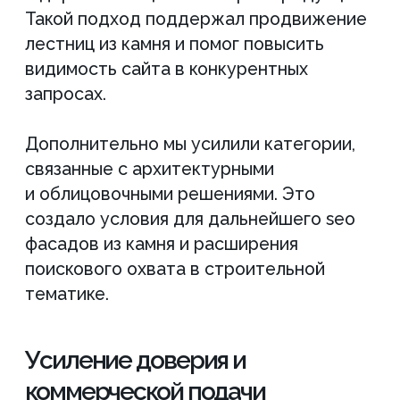
Всегда на связи, оперативно
Составит стратегию, 
ответит на любые вопросы о
семантику, проведет а
проекте
конкурентов и выделит
фоне других
Хотите
такие же
результаты?
Ознакомьтесь с полным списком
работ по вашему сайту до начала
сотрудничества, оставьте заявку на