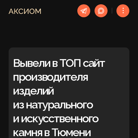
︙
Вывели в ТОП сайт
производителя
изделий
из натурального
и искусственного
камня в Тюмени
SEO-продвижение
УСЛУГА
Тюмень, Сургут,
Нижневартовск
РЕГИОН
5 месяцев