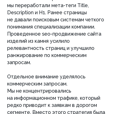
компания продвигает широкий спектр
изделий и материалов. Поэтому
структура и контент разрабатывались
таким образом, чтобы сайт мог
масштабироваться дальше без потери
качества SEO. Такой подход позволил
подготовить основу под продвижение
изделий из содалита и других нишевых
направлений.
Также в рамках развития структуры
были усилены направления, связанные
с наиболее востребованной продукцией
компании. Это позволило улучшить
продвижение каменных столешниц
и повысить релевантность сайта под
конкретные категории изделий.
При расширении посадочных страниц
мы учитывали региональный спрос
и разные сценарии выбора продукции.
Отдельное внимание уделили seo
подоконников из камня: переработали