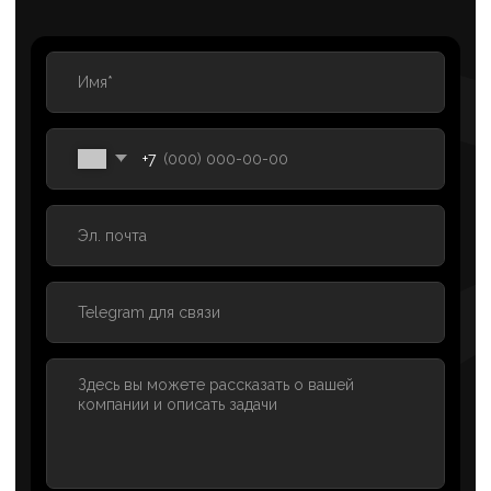
Политика конфиденциальности
info@axioom.ru
г. Санкт-Петербург, пр.
+7 (901) 469-39-00
Маршала Блюхера, д. 12, корп.
+7 (812) 240-89-79
7, оф. 301 (Бизнес-центр
«АВМ»)
Телеграм канал
ОСТАВИТЬ ЗАЯВКУ
"Какие гарантии"