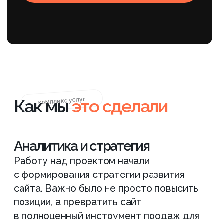
кластеры запросов. Это было особенно
важно для компании с большим
количеством направлений —
от столешниц до облицовки
и индивидуальных проектов. Отдельные
страницы позволили точнее отвечать
на запрос клиента и усилили
продвижение гранитных изделий
в поисковой выдаче.
Параллельно команда занималась
расширением структуры сайта. Были
добавлены новые разделы и выполнена
их верстка, включая раздел «Цены». Для
дорогого сегмента наличие прозрачной
информации о стоимости помогает
снизить недоверие и сокращает
количество нецелевых обращений.
Кроме того, обновленная структура
улучшила внутреннюю навигацию
и поддержала продвижение мраморных
изделий в разных категориях каталога.