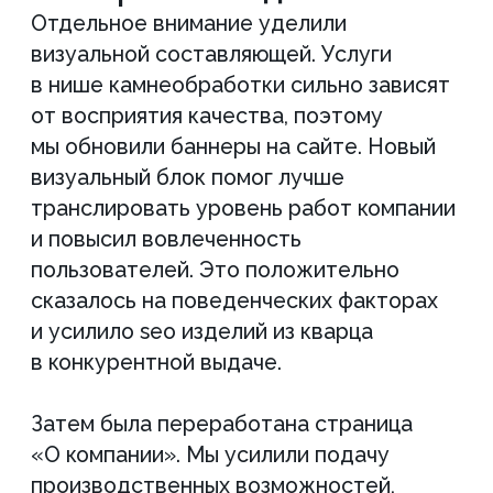
бесплатную консультацию
“Задайте нам все
интересующие вас вопросы”
Александр Рабушко – основатель
и директор Аксиом
+7