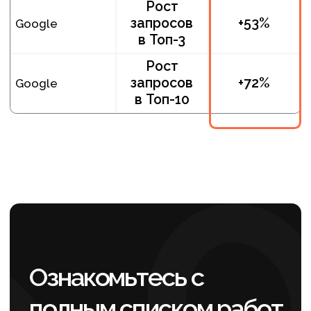
сайта. Важно было не просто повысить
позиции, а превратить сайт
в полноценный инструмент продаж для
дорогого сегмента услуг.
На первом этапе мы собрали
и кластеризовали семантическое ядро.
Это помогло определить реальные
поисковые потребности аудитории
и понять, какие направления бизнеса
наиболее востребованы в регионе.
Такой подход стал фундаментом для
дальнейшей оптимизации сайта
производителя каменных изделий,
поскольку позволил выстроить
структуру сайта вокруг коммерческого
спроса, а не интуитивных решений.
После анализа запросов
мы переработали мета-теги Title,
Description и H1. Ранее страницы
не давали поисковым системам четкого