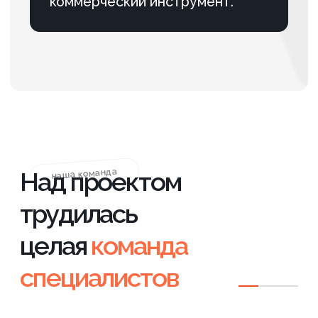
центр «АВМ»)
Телефон:
+7 (812) 240-89-79
/
+7 (901) 469-39-00
Эл. почта:
info@axioom.ru
ОСТАВИТЬ ЗАЯВКУ