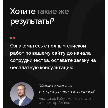
Система роста
SEO-
продвиже ние
SMM-
продвижение
ИИ для бизнеса
Разработка
Контакты
сайт ов
Контекстная
Об
рекла ма
агентстве
Техническая поддержка
Кейсы
Партнерская программа
Вакансии
© 2006-2026 SEO-оптимизация сайтов, поисковое
продвижение, настройка рекламы в Яндекс Директ,
SMM-продвижение и техническая поддержка сайтов.
*Деятельность Meta (соцсети Facebook и Instagram)
запрещена в России как экстремистская.