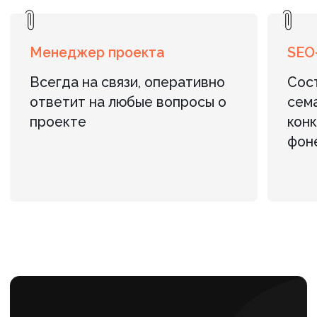
ИП Рабушко А. С.
ИНН: 781158518250
Р/с: 4080 2810 8000 0162 5690
ОГРНИП: 320470400060820 от 11.09.2020 г.
Банк: АО «ТИНЬКОФФ БАНК» г. Москва
БИК: 044525974
К/с: 3010 1810 1452 5000 0974