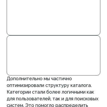
сказалось на поведенческих факторах
и усилило seo изделий из кварца
в конкурентной выдаче.
Затем была переработана страница
«О компании». Мы усилили подачу
производственных возможностей,
опыта и экспертности команды. Для
клиента это стало важным элементом
доверия, особенно с учетом
длительного цикла принятия решения
в премиальном сегменте. Такой подход
поддержал seo изделий из травертина
и улучшил восприятие бренда в целом.
Примеры
блоков