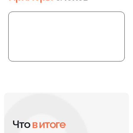
терминала в
Санкт‑Петербурге
Комплексная SEO-стратегия
позволила вывести сайт в ТОП-1
по коммерческим запросам B2B-
логистики и обеспечить
стабильный поток целевых заявок
по ключевым услугам терминала.
ПОДРОБНЕЕ
#Строительство
#SEO
Вывели в ТОП
высокочастотные запросы по
профлисту и гладкому листу