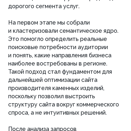
Дополнительно мы частично
оптимизировали структуру каталога.
Категории стали более логичными как
для пользователей, так и для поисковых
систем. Это помогло распределить
поисковый спрос между направлениями
и усилить продвижение изделий
из оникса без внутренней конкуренции
страниц.
В процессе работ мы учитывали, что