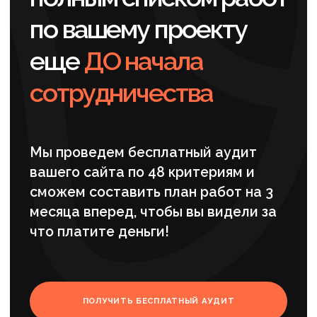
понимания специализации компании.
Проведенное seo-продвижение сайта
изделий из камня усилило
релевантность страниц и улучшило
ранжирование по коммерческим
запросам.
Отдельное внимание уделялось
коммерческим запросам.
Мы не концентрировались
на информационном трафике, который
редко приводит к заявкам в дорогом
сегменте. Вместо этого стратегия была
направлена на продвижение изделий
из камня по запросам с высокой
вероятностью обращения.
Развитие структуры и
посадочных страниц
Далее мы начали разработку новых
посадочных страниц под отдельные