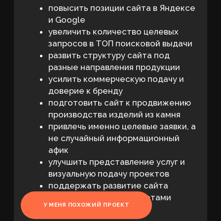
За 5 месяцев удалось существенно
усилить поисковое присутствие сайта
и повысить количество запросов
в ключевых зонах выдачи.
Поисковая
Показатель
Результат
система
Рост
запросов
+21%
Яндекс
в Топ-3
Рост
запросов
+95%
Яндекс
в Топ-10
Рост
запросов
+132%
Яндекс
в Топ-30
Средняя
с 60 до 47
позиция
Яндекс
места
сайта