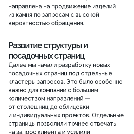
структуру страниц, усилили
коммерческую подачу и улучшили
релевантность контента под целевые
запросы. Благодаря этому сайт стал
лучше ранжироваться по запросам,
связанным именно с каменными
подоконниками, а страницы начали
привлекать более заинтересованную
аудиторию.
Во время оптимизации каталога
и коммерческих блоков мы усилили
продвижение раковин из камня
и улучшили внутренние переходы
между разделами сайта.
Часть работ была направлена
на улучшение структуры под сложные
и дорогостоящие категории продукции.
Такой подход поддержал продвижение
лестниц из камня и помог повысить
видимость сайта в конкурентных