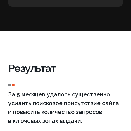
Рост
запросов
+53%
Google
в Топ-3
Рост
запросов
+72%
Google
в Топ-10
Ознакомьтесь с
полным списком работ
по вашему проекту
еще
ДО начала
сотрудничества