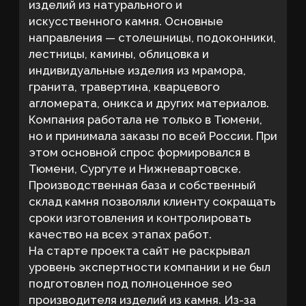
На старте проекта сайт не раскрывал
уровень экспертности компании и не был
подготовлен под полноценное seo
производителя изделий из камня. Из-за
этого бизнес терял часть потенциальных
заказчиков еще на этапе первого
знакомства с брендом.
Основная цель
Клиент хотел увеличить количество
реальных обращений с сайта, усилить
позиции компании в поисковых системах и
выстроить устойчивое присутствие
бренда в регионе.
Дополнительно важно было показать
экспертность производства, качество
материалов и преимущества
индивидуального подхода. Для дорогого
сегмента изделий из камня это напрямую
влияет на доверие и решение о покупке.
Задачи
повысить позиции сайта в Яндексе
и Google
увеличить количество целевых
запросов в ТОП поисковой выдачи