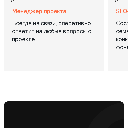
87 ,4% Клиентов рекомендует нас
Контакты
Адрес:
г. Санкт-Петербург, пр. Маршала
Блюхера, д. 12, корп. 7, оф. 301 (Бизнес-
центр «АВМ»)
Телефон:
+7 (812) 240-89-79
/
+7 (901) 469-39-00
Эл. почта:
info@axioom.ru
ОСТАВИТЬ ЗАЯВКУ