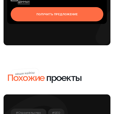
Партнерская программа
Вакансии
© 2006-2026 SEO-оптимизация сайтов, поисковое
продвижение, настройка рекламы в Яндекс Директ,
SMM-продвижение и техническая поддержка сайтов.
*Деятельность Meta (соцсети Facebook и Instagram)
запрещена в России как экстремистская.
Политика конфиденциальности
info@axioom.ru
г. Санкт-Петербург, пр.
+7 (901) 469-39-00
Маршала Блюхера, д. 12, корп.
+7 (812) 240-89-79
7, оф. 301 (Бизнес-центр
«АВМ»)
Телеграм канал
ОСТАВИТЬ ЗАЯВКУ
"Какие гарантии"