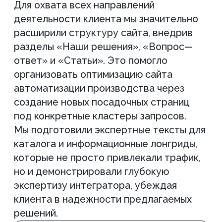
проработки технических характеристик
и преимуществ,
- высокую видимость в поиске и seo
роботизации покраски деталей
благодаря экспертным статьям и
кейсам,
- успешное seo-продвижение систем
паллетирования, ориентированное на
крупный промышленный сектор,
- стабильное продвижение
автоматизированных линий
производства через демонстрацию
реализованных проектов,
- качественное seo автоматизации
упаковки, закрывающее потребности
логистических направлений,
- уверенное продвижение
автоматизированной фасовки,
завершившее формирование
комплексного образа эксперта на рынке.