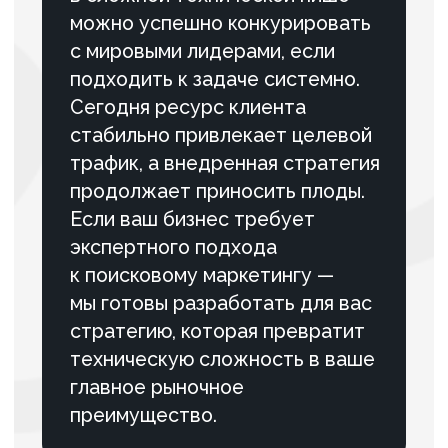
#Строительство
#SEO
Вывели в ТОП
высокочастотные запросы по
профлисту и гладкому листу
в Санкт‑Петербурге
За 9 месяцев сайт прошел путь от
низкой видимости и
нестабильных позиций до
устойчивого присутствия в ТОП
по ключевым коммерческим
запросам Санкт-Петербурга.
ПОДРОБНЕЕ