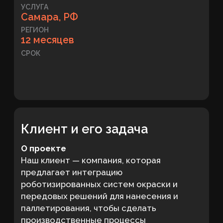
Клиент и его задача
О проекте
Наш клиент — компания, которая
предлагает интеграцию
роботизированных систем окраски и
передовых решений для нанесения и
паллетирования, чтобы сделать
производственные процессы
максимально эффективными и
современными. В условиях, когда рынок
плотно занят международными гигантами,
отечественному производителю
требовалось заявить о себе и доказать,
что российская инженерная мысль не
уступает мировым стандартам.
Продвижение автоматизации
производства осложнялось тем, что
продукт клиента — это не товар
массового спроса, а дорогостоящее
оборудование с длинным циклом сделки.
Основная цель
Повысить видимость сайта в поисковых