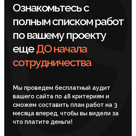
Мы начали с глубокого погружения в
бизнес: провели технический и SEO-
аудит, проанализировали конкурентов и
сформировали семантическое ядро. Это
стало основой, чтобы запустить
продвижение автоматизации
предприятий на базе реального спроса.
Мы устранили критические ошибки,
включая некорректные переадресации
на сторонние ресурсы, и
оптимизировали мета—теги. Такой
подход позволил сайту корректно
индексироваться и заложил прочный
фундамент для роста позиций в
сложных B2B—нишах.
Развитие структуры и
посадочных страниц
Для охвата всех направлений
деятельности клиента мы значительно
расширили структуру сайта, внедрив