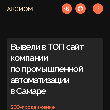
︙
Вывели в ТОП сайт
компании
по промышленной
автоматизации
в Самаре
SEO-продвижение
УСЛУГА
Самара, РФ
РЕГИОН
12 месяцев
СРОК