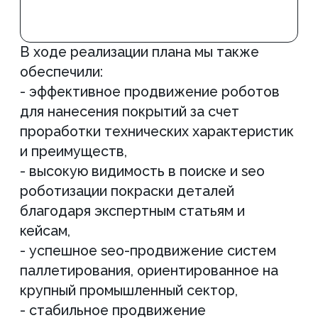
Хотите
такие же
результаты?
Ознакомьтесь с полным списком
работ по вашему сайту до начала
сотрудничества, оставьте заявку на
бесплатную консультацию
“Задайте нам все
интересующие вас вопросы”
Александр Рабушко – основатель
и директор Аксиом
+7