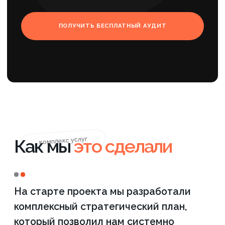
разделы «Наши решения», «Вопрос—
ответ» и «Статьи». Это помогло
организовать оптимизацию сайта
автоматизации производства через
создание новых посадочных страниц
под конкретные кластеры запросов.
Мы подготовили экспертные тексты для
каталога и информационные лонгриды,
которые не просто привлекали трафик,
но и демонстрировали глубокую
экспертизу интегратора, убеждая
клиента в надежности предлагаемых
решений.
Техническое
совершенствование и