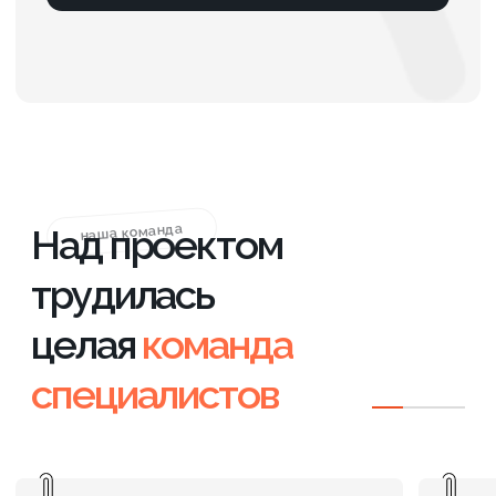
#Строительство
#SEO
Вывели в ТОП-3 новый сайт
застройщика из Якутска за 10
месяцев
За 10 месяцев работы мы
реализовали комплексное
продвижение сайта новостроек,
превратив новый ресурс в
стабильный источник продаж.
ПОДРОБНЕЕ