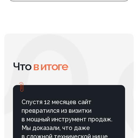
#Строительство
#SEO
Вывели логистический
терминал в ТОП по аренде
складов и услугам грузового
терминала в
Санкт‑Петербурге
Комплексная SEO-стратегия
позволила вывести сайт в ТОП-1
по коммерческим запросам B2B-
логистики и обеспечить
стабильный поток целевых заявок
по ключевым услугам терминала.
ПОДРОБНЕЕ