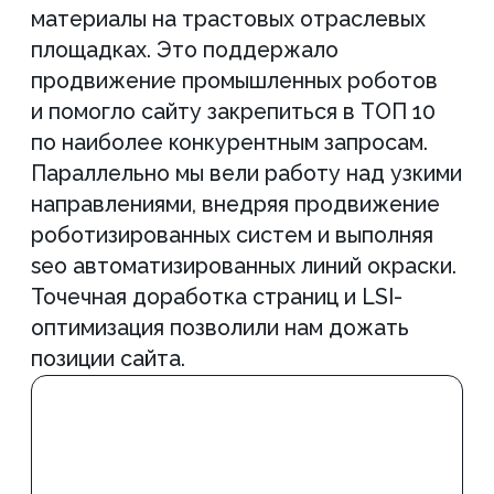
целая
команда
специалистов
Менеджер проекта
SEO-специалист
Всегда на связи, оперативно
Составит стратегию, 
ответит на любые вопросы о
семантику, проведет а
проекте
конкурентов и выделит
фоне других