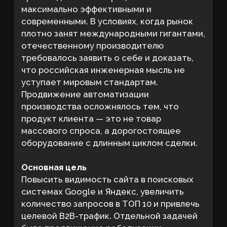
системах Google и Яндекс, увеличить
количество запросов в ТОП 10 и привлечь
целевой B2B-трафик. Отдельной задачей
было продвижение роботизации
промышленных заводов в конкурентной
нише, где поисковую выдачу занимают
международные бренды и крупные игроки
рынка.
Задачи
увеличить видимость сайта в
Google и Яндекс по целевым
запросам
исправить технические ошибки,
мешающие индексации и
продвижению
устранить некорректные
редиректы и потерю трафика
улучшить структуру сайта и
навигацию для пользователей
создать посадочные страницы под
приоритетные направления услуг
усилить экспертность компании
через SEO-контент
повысить количество запросов в