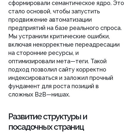
материалы на трастовых отраслевых
площадках. Это поддержало
продвижение промышленных роботов
и помогло сайту закрепиться в ТОП 10
по наиболее конкурентным запросам.
Параллельно мы вели работу над узкими
направлениями, внедряя продвижение
роботизированных систем и выполняя
seo автоматизированных линий окраски.
Точечная доработка страниц и LSI-
оптимизация позволили нам дожать
позиции сайта.
В ходе реализации плана мы также
обеспечили:
- эффективное продвижение роботов
для нанесения покрытий за счет