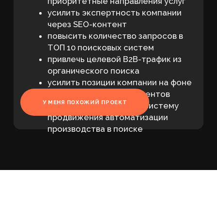
сделав seo промышленных роботов
основным драйвером получения новых
лидов.
Показатель
Яндекс
Google
+43%
+27%
ТОП 3
запросов
запросов
+56%
+43%
ТОП 10
запросов
запросов
+6%
–
ТОП 30
запросов
с 50 на 37
Средняя
–
позиция
место