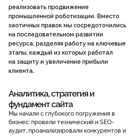
юзабилити
Системная работа включала регулярную
проверку битых ссылок, мониторинг
ошибок в вебмастерах и улучшение
логики главной страницы. Мы провели
аудит ссылочной структуры каталога
и внедрили улучшения на основе
поведенческого анализа. Это
обеспечило продвижение
оборудования автоматизации
производства за счет удобной
навигации: теперь путь пользователя
от поиска до заявки стал максимально
коротким и понятным, что напрямую
сказалось на конверсии.
Внешняя оптимизация и
закрепление лидерства
Для усиления авторитета сайта
мы реализовали стратегию внешней
оптимизации, размещая экспертные