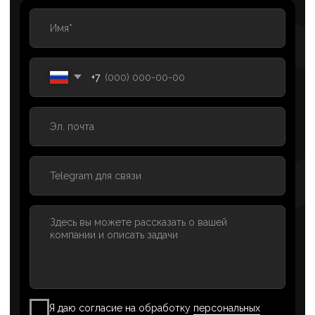
ИП Рабушко А. С.
ИНН: 781158518250
Р/с: 4080 2810 8000 0162 5690
ОГРНИП: 320470400060820 от 11.09.2020 г.
Банк: АО «ТИНЬКОФФ БАНК» г. Москва
БИК: 044525974
К/с: 3010 1810 1452 5000 0974
Система роста
SEO-
продвиже ние
SMM-
продвижение
ИИ для бизнеса
Разработка
Контакты
сайт ов
Контекстная
Об
рекла ма
агентстве
Техническая поддержка
Кейсы