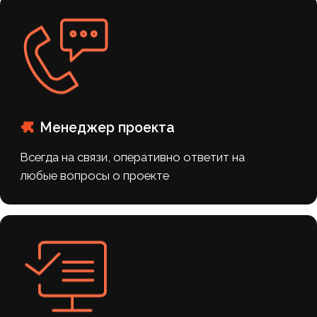
сохранила активность
Благодаря работе с группой
повысили узнаваемость репетитора
и ее блога как авторитетного
ресурса по обществознанию.
Сформировали лояльную аудитории,
интересующейся контентом блога.
Привлекли новые заявки на уроки с
репетитором.
заполните форму
Хотите такие
же результаты?