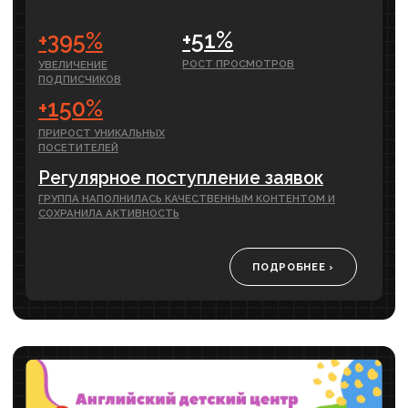
и реальность в маркетинге
Обсуждаем ожидания и реальность
инвестиций в маркетинг. Как развивать бизнес
со стороны интернет-маркетинга. Как все
работает на самом деле, без волшебных
«таблеток». Вложения в маркетинг — это
не спринт, а марафон.
СМОТРЕТЬ ВЫПУСК›
Александр Рабушко (Аксиом):
что работает в SMM?
Воронки продаж, чат-боты, лидгены – сколько
ещё умных слов придумают SMM-щики? Что
по-настоящему.....