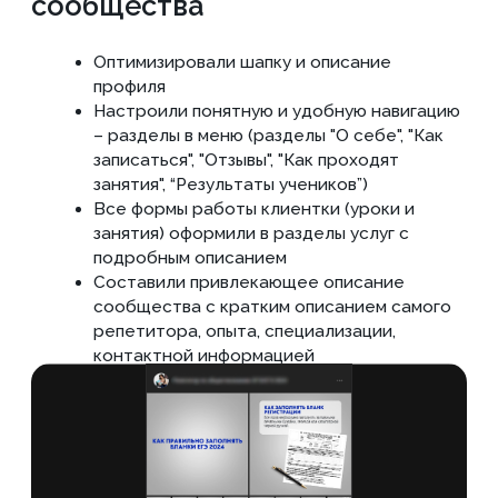
3. Таргетированная
реклама
Настроили рекламные объявления с
определенными параметрами (для
родителей и на общее продвижение
блога)
заполните форму
Ознакомьтесь с
полным списком работ
по вашему проекту
еще
ДО начала