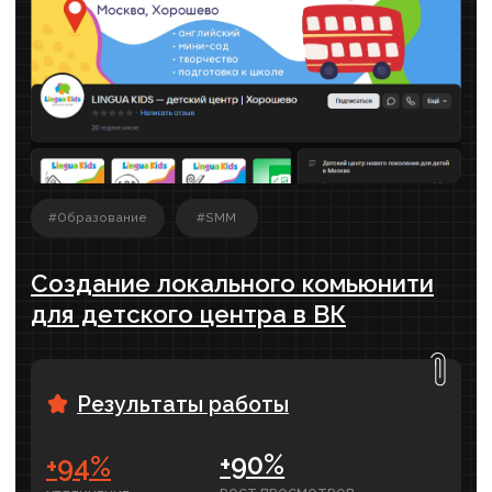
ЧИТАТЬ ПОЛНОСТЬЮ ›
SEO – есть ли гарантии, что сайт
увидят?
Пожалуй, это один из главных вопросов,
который волнует владельца бизнеса,
который обращается за.....
ЧИТАТЬ ПОЛНОСТЬЮ ›