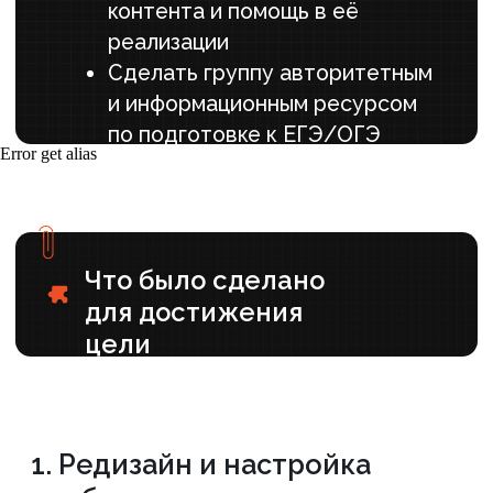
2. Контент и клипы
Разработали контент-стратегию с упором
Error get alias
на экспертность и личный бренд
Создавали разнообразные рубрики:
разбор сложных тем, мифы об
обществознании, новости ЕГЭ/ОГЭ,
мотивационные посты и истории успеха
учеников
Сделали акцент на видеоконтенте:
короткие видеоуроки с объяснением тем,
разбором задач и практическими советами
для подготовки