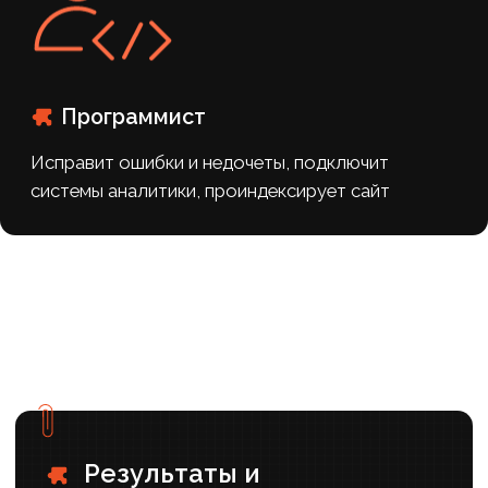
#Медицина
#SMM
Продвижение акушера-гинеколога
ВКонтакте: от создания
сообщества с нуля до регулярных
записей на роды
Результаты работы
+51%
+395%
РОСТ ПРОСМОТРОВ
УВЕЛИЧЕНИЕ
ПОДПИСЧИКОВ
+150%
ПРИРОСТ УНИКАЛЬНЫХ
ПОСЕТИТЕЛЕЙ