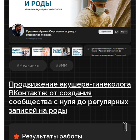
ChatGPT приводит КЛИЕНТОВ: будущее
рекламы от владельца digital-агентства
Слили весь бюджет на рекламу и не
понимаете, почему не работает? Александр
делится, как избежать критических ошибок
при выборе агентства.
СМОТРЕТЬ ВЫПУСК›
Александр Рабушко | Как привлекать
клиентов в бизнес, ожидания