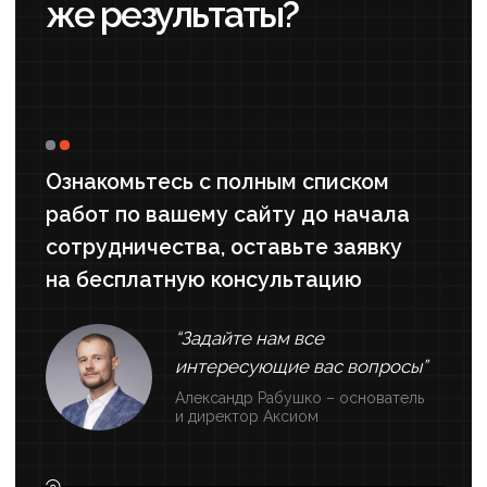
#Психология
#SMM
Продвижение психолога
ВКонтакте: от редизайна до
платных консультаций
Результаты работы
+375%
+500%
РОСТ ПРОСМОТРОВ
УВЕЛИЧЕНИЕ
ПОДПИСЧИКОВ
+1200%
ПРИРОСТ УНИКАЛЬНЫХ
ПОСЕТИТЕЛЕЙ
Регулярное поступление заявок
ГРУППА НАПОЛНИЛАСЬ КАЧЕСТВЕННЫМ КОНТЕНТОМ И
СОХРАНИЛА АКТИВНОСТЬ
ПОДРОБНЕЕ ›