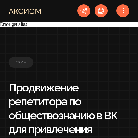
︙
Error get alias
#SMM
Продвижение
репетитора по
обществознанию в ВК
для привлечения
учеников
УСЛУГА
SMM