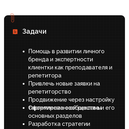
для достижения
цели
1. Редизайн и настройка
сообщества
Оптимизировали шапку и описание
профиля
Настроили понятную и удобную навигацию
– разделы в меню (разделы "О себе", "Как
записаться", "Отзывы", "Как проходят
занятия", “Результаты учеников”)
Все формы работы клиентки (уроки и
занятия) оформили в разделы услуг с
подробным описанием
Составили привлекающее описание
сообщества с кратким описанием самого
репетитора, опыта, специализации,
контактной информацией