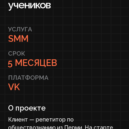
СРОК
5 МЕСЯЦЕВ
ПЛАТФОРМА
VK
О проекте
Клиент — репетитор по
обществознанию из Перми. На старте
работ у клиента была группа ВКонтакте,
которая не приносила заявок:
отсутствовало качественное
оформление, контент публиковался
нерегулярно, а стратегия продвижения
отсутствовала.
Основная цель
Превратить неактивную группу
репетитора в авторитетный ресурс
для подготовки к ЕГЭ/ОГЭ и