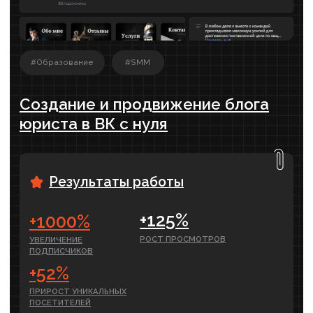
SMM-продв ижение
Гарантируем результат в договоре
Напишем и разместим посты, смонтируем
рилсы, проведем розыгрыши, разместим
рекламу у блогеров, настроим рекламу –
таргет.
от 39 900 ₽
ПОДРОБНЕЕ
месяц
Контекстная реклама
Первые заявки уже через 5 дней
Когда нужно быстро привлечь новых
клиентов. Увеличение количества заявок
уже через 5 дней