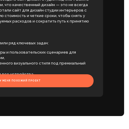
и сократить путь к принятию
ых задач:
ельских сценариев для
ого стиля под премиальный
а,
явок,
РОЕКТ
 в поиск.