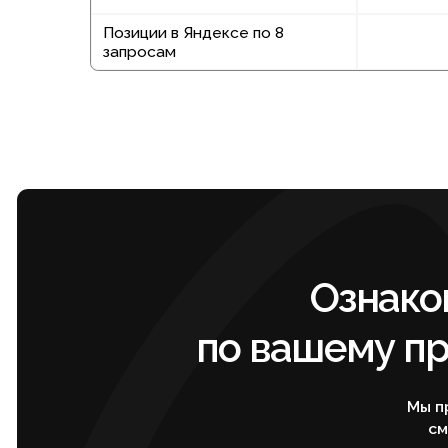
Ознакомьт
по вашему прое
Мы проведе
сможем с