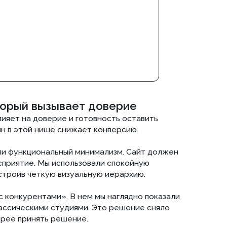
 четкую визуальную иерархию.
рентами». В нем мы наглядно показали
скими студиями. Это решение сняло
инять решение.
еров интерьера, который продает
рактные обещания.
истемы приема заявок
 настройку форм обратной связи.
 приходит с мобильных устройств,
был полностью адаптирован под