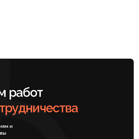
от
ичества