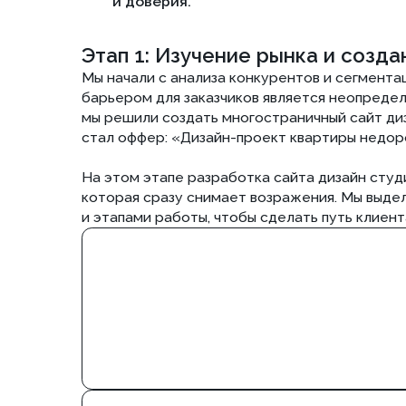
Этап 2: Разработка дизайна, которы
На старте было очевидно: визуал напрямую влияет н
заявку. Перегруженный или «кричащий» дизайн в эт
Поэтому вместо излишнего пафоса мы выбрали функ
был не отвлекать от работ, а усиливать их восприя