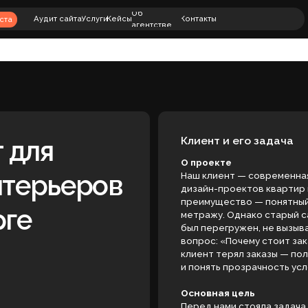
+7 (901) 469-
Об
00
Аудит сайта
Услуги
Кейсы
Контакты
+7 (812) 240-8
агентстве
79
Клиент и его задача
ля
О проекте
рьеров
Наш клиент — современная студия, специ
дизайн-проектов квартир по фиксирован
преимущество — понятный результат за 3 
метражу. Однако старый сайт не транслир
был перегружен, не вызывал доверия и не
вопрос: «Почему стоит заказать проект и
клиент терял заказы — пользователи не у
и понять прозрачность условий.
Основная цель
Перед нами стояла задача создать сайт д
было донести до аудитории, что качестве
долго и дорого. Мы разработали сайт для
акцентом на фиксированную стоимость и ч