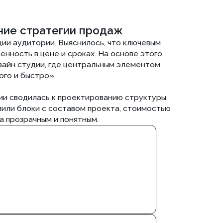
й вызывает доверие
а доверие и готовность оставить
ой нише снижает конверсию.
циональный минимализм. Сайт должен
тие. Мы использовали спокойную