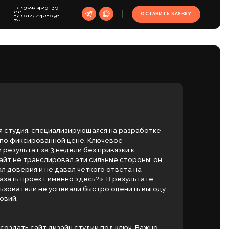
39-
ОСТАВИТЬ ЗАЯВКУ
9-
ализирующаяся на разработке
ной цене. Ключевое
недели без привязки к
овал эти сильные стороны: он
 давал четкого ответа на
менно здесь?». В результате
спевали быстро оценить выгоду
изайн студии под ключ. Важно
нный дизайн — это не всегда
 дизайн студии интерьеров с
еткие сроки, чтобы снять у