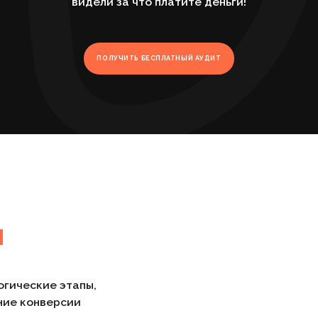
кие этапы,
нверсии
стратегии продаж
итории. Выяснилось, что ключевым
 в цене и сроках. На основе этого
тудии, где центральным элементом
ыстро».
дилась к проектированию структуры,
оки с составом проекта, стоимостью
рачным и понятным.