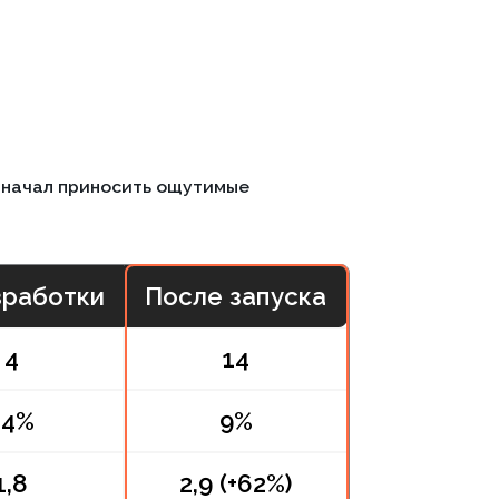
л приносить ощутимые
отки
После запуска
14
9%
2,9 (+62%)
ТОП-30