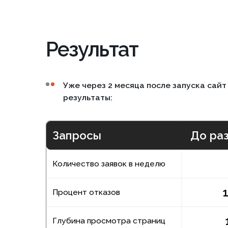
Уже через 2 месяца после запуска сайт нача
результаты:
Запросы
До разраб
4
Количество заявок в неделю
14%
Процент отказов
1,8
Глубина просмотра страниц
Позиции в Яндексе по 8
—
запросам