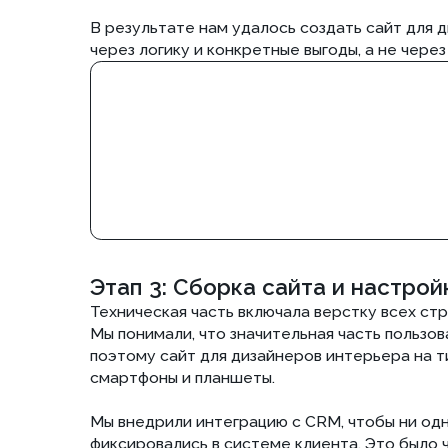
смартфоны и планшеты.
Мы внедрили интеграцию с CRM, чтобы ни одна заяв
фиксировались в системе клиента. Это было частью 
которого проект представлял собой не просто инте
В рамках контентной и технической подготовки это
дизайнеров на тильде под ключ, а полноценная нас
заявок. Теперь, когда клиент решает заказать сайт д
управляемый инструмент лидогенерации, а не стати