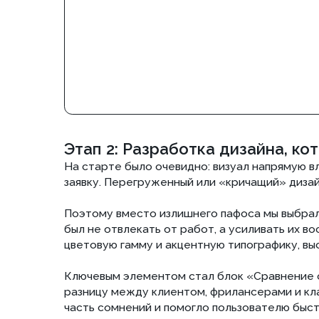
цветовую гамму и акцентную типографику, выстроив
Ключевым элементом стал блок «Сравнение с конку
разницу между клиентом, фрилансерами и классиче
часть сомнений и помогло пользователю быстрее пр
В результате нам удалось создать сайт для дизайн
через логику и конкретные выгоды, а не через абст
Этап 3: Сборка сайта и настройка с
Техническая часть включала верстку всех страниц и
Мы понимали, что значительная часть пользователей
поэтому сайт для дизайнеров интерьера на тильде 