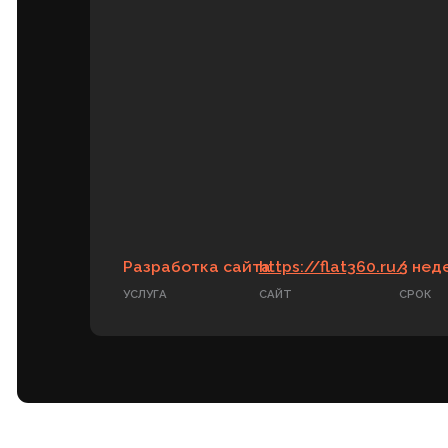
Разработка сайта
https://flat360.ru/
3 недели
УСЛУГА
САЙТ
СРОК
Результат