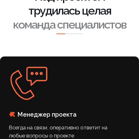
Выявит потребности бизнеса, составит
техническое задание, согласует цели и задачи с
командой и поможет реализовать проект точно
в цель
Результаты и
выводы
+ 120%
Рост продаж через сайт в первые 3
месяца после запуска
на 35%
снизился показатель отказов