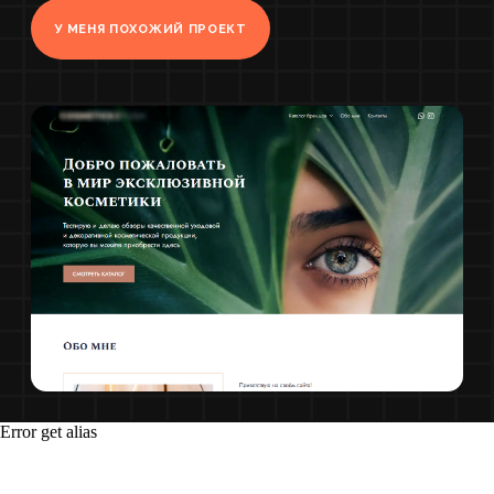
Реализовать удобные и быстрые
способы оплаты и доставки
Создать стильный дизайн
Обеспечить полную
адаптивность сайта
Разработать интуитивно
понятный интерфейс и каталог
для быстрого и легкого поиска
необходимых продуктов
Создать информативные
карточки товаров
Что было сделано
для достижения
цели
Error get alias
Аналитика и проектирование