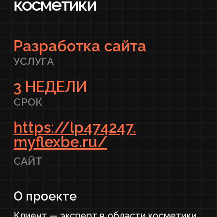
СРОК
https://lp474247.
myflexbe.ru/
САЙТ
О проекте
Клиент — эксперт в области косметики,
который продает качественную
уходовую и декоративную продукцию.
Основная проблема — отсутствие
удобной и вызывающей доверие онлайн-
площадки, которая бы решала проблемы
покупателей.
Основная цель
Создать интернет-магазин, который
станет эффективным инструментом
продаж, укрепит личный бренд эксперта