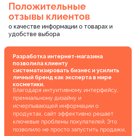
#Металлообработка
#Разработка сайта
Разработка лендинга для
компании по металлообработке
в Санкт-Петербурге
Результаты работы
23 обращения
в 1,5 раза
ЗА 1-Ю НЕДЕЛЮ, БЕЗ
ВЫРОСЛИ ПОВТОРНЫЕ
ДОП.РЕКЛАМЫ
ОБРАЩЕНИЯ ОТ B2B-
ЗАКАЗЧИКОВ
Более 70% новых клиентов
ПРИШЛИ С ЛЕНДИНГА, ПЕРЕЙДЯ ПО
ПРЯМОЙ ССЫЛКЕ ИЛИ ИЗ ПОИСКОВЫХ
СИСТЕМ
с 4,7 до 1,2 сек.
СОКРАТИЛОСЬ СРЕДНЕЕ
ВРЕМЯ ЗАГРУЗКИ СТРАНИЦ
ПОДРОБНЕЕ ›