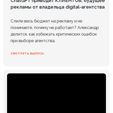
87 ,4% Клиентов рекомендует нас
Контакты
Адрес:
г. Санкт-Петербург, пр. Маршала
Блюхера, д. 12, корп. 7, оф. 301 (Бизнес-
центр «АВМ»)
Телефон:
+7 (812) 240-89-79
/
+7 (901) 469-39-00
Эл. почта:
info@axioom.ru
ОСТАВИТЬ ЗАЯВКУ