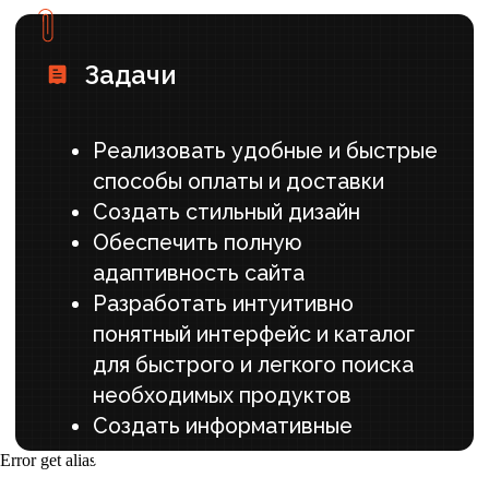
Анализ ниши профессиональной
косметики и пользовательских
сценариев покупки
Проектирование структуры каталога и
фильтров для удобной навигации по
брендам и типам продукции
Разработка пути пользователя от
просмотра обзора до оформления
заказа
UI/UX-дизайн
Разработка чистого, минималистичного
дизайна с акцентом на качественных
фотографиях и типографике
Проектирование детальных карточек
товаров
Дизайн удобной корзины и простого,
пошагового процесса оформления заказа
Error get alias