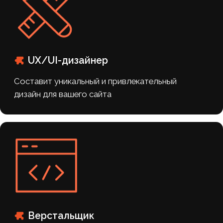
заполните форму
Хотите такие
же результаты?
Ознакомьтесь с полным списком
работ по вашему сайту до начала
сотрудничества, оставьте заявку
на бесплатную консультацию
“Задайте нам все
интересующие вас вопросы”
Александр Рабушко – основатель
и директор Аксиом