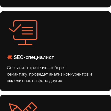
на 25%
Выросла конверсия сайта
Положительные
отзывы клиентов
о качестве информации о товарах и
удобстве выбора
Разработка интернет-магазина
позволила клиенту
систематизировать бизнес и усилить
личный бренд как эксперта в мире
косметики.
Благодаря интуитивному интерфейсу,
премиальному дизайну и
исчерпывающей информации о
продуктах, сайт эффективно решает
ключевые проблемы покупателей. Это
позволило не просто запустить продажи,
а сформировать лояльную аудиторию и
обеспечить стабильный рост заказов.