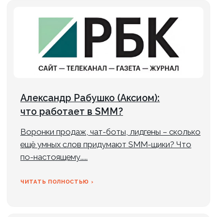
ИП Рабушко А. С.
ИНН: 781158518250
Р/с: 4080 2810 8000 0162 5690
ОГРНИП: 320470400060820 от 11.09.2020 г.
Банк: АО «ТИНЬКОФФ БАНК» г. Москва
БИК: 044525974
К/с: 3010 1810 1452 5000 0974
Система роста
SEO-
продвиже ние
SMM-
продвижение
ИИ для бизнеса
Разработка
Контакты
сайт ов
Контекстная
Об
рекла ма
агентстве
Техническая поддержка
Кейсы
Партнерская программа
Вакансии