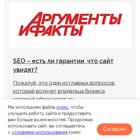
© 2006-2026 SEO-оптимизация сайтов, поисковое
продвижение, настройка рекламы в Яндекс Директ,
SMM-продвижение и техническая поддержка сайтов.
*Деятельность Meta (соцсети Facebook и Instagram)
запрещена в России как экстремистская.
Политика конфиденциальности
info@axioom.ru
г. Санкт-Петербург, пр.
+7 (901) 469-39-00
Маршала Блюхера, д. 12, корп.
+7 (812) 240-89-79
7, оф. 301 (Бизнес-центр
«АВМ»)
Телеграм канал
ОСТАВИТЬ ЗАЯВКУ
"Какие гарантии"
Мы используем файлы
к
укис
, чтобы
улучшить работу сайта и предоставить
вам больше возможностей. Продолжая
использовать сайт, вы соглашаетесь
Согласен
с
условиями использования
кукис.