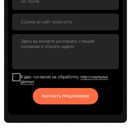
ChatGPT приводит КЛИЕНТОВ: будущее
рекламы от владельца digital-агентства
Слили весь бюджет на рекламу и не
понимаете, почему не работает? Александр
делится, как избежать критических ошибок
при выборе агентства.
СМОТРЕТЬ ВЫПУСК›
Александр Рабушко | Как привлекать
клиентов в бизнес, ожидания
и реальность в маркетинге