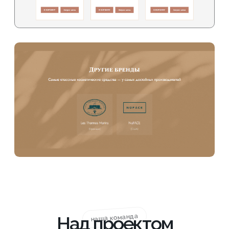
Создаст новые разделы сайта
и наполнит его контентом
Программист
Исправит ошибки и недочеты, подключит
системы аналитики, проиндексирует сайт
Бизнес-аналитик