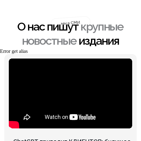
от 34 900 ₽
ПОДРОБНЕЕ
месяц
SMM-продв ижение
Error get alias
Для реальных продаж из соц. сетей
Напишем и разместим посты, смонтируем
рилсы, проведем розыгрыши, разместим
рекламу у блогеров, настроим рекламу –
таргет.
от 39 900 ₽
ПОДРОБНЕЕ
месяц