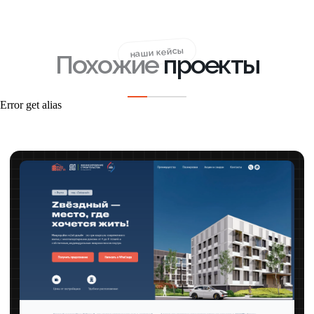
Обсуждаем ожидания и реальность
инвестиций в маркетинг. Как развивать бизнес
со стороны интернет-маркетинга. Как все
работает на самом деле, без волшебных
«таблеток». Вложения в маркетинг — это
не спринт, а марафон.
СМОТРЕТЬ ВЫПУСК›
Error get alias
Александр Рабушко (Аксиом):
что работает в SMM?
Воронки продаж, чат-боты, лидгены – сколько
ещё умных слов придумают SMM-щики? Что
по-настоящему.....