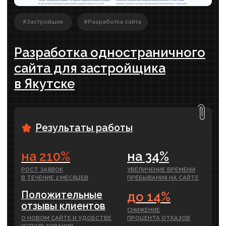
ЧИТАТЬ ПОЛНОСТЬЮ ›
SEO – есть ли гарантии, что сайт
увидят?
Пожалуй, это один из главных вопросов,
который волнует владельца бизнеса,
который обращается за.....
ЧИТАТЬ ПОЛНОСТЬЮ ›