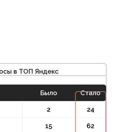
П Яндекс
Было
Стало
2
24
15
62
17
37
П Яндекс