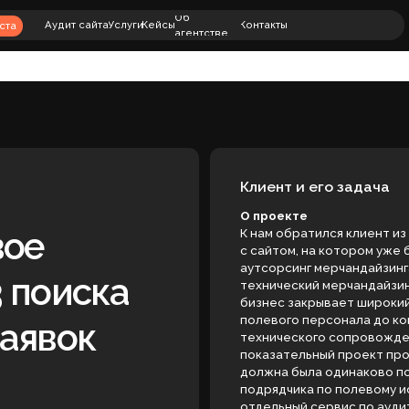
+7 (901) 469-
Об
00
Аудит сайта
Услуги
Кейсы
Контакты
+7 (812) 240-8
агентстве
79
Клиент и его задача
О проекте
К нам обратился клиент из сферы мерчанд
с сайтом, на котором уже были собраны н
аутсорсинг мерчандайзинга, кадровый аутс
оиска
технический мерчандайзинг. По фактуре с
бизнес закрывает широкий спектр задач д
полевого персонала до контроля выкладк
вок
технического сопровождения торговых то
показательный проект про seo услуг мерч
должна была одинаково понятно работать
подрядчика по полевому исполнению, и д
отдельный сервис по аудиту или персонал
Основная цель
На старте клиент хотел не просто «поднят