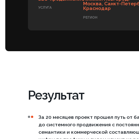
Результат
За 20 месяцев проект прошел путь от базово
до системного продвижения с постоянным раз
семантики и коммерческой составляющей сай
цифры по трафику и лидам клиент не раскрыва
мы опираемся только на подтвержденные резу
заметно усилил поисковую представленность,
в нескольких регионах и увеличил количество
Яндекса. Для компаний, которым важно seo к
аудиту, здесь хорошо видно главное: устойчи
услуге не строится на одном действии, он ск