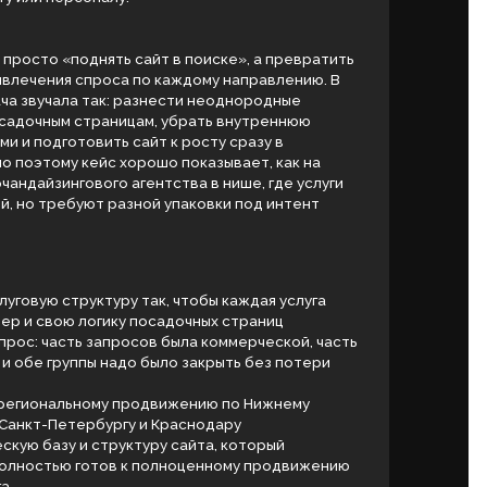
са по каждому направлению. В
: разнести неоднородные
ницам, убрать внутреннюю
ь сайт к росту сразу в
 хорошо показывает, как на
 агентства в нише, где услуги
азной упаковки под интент
ру так, чтобы каждая услуга
ку посадочных страниц
росов была коммерческой, часть
адо было закрыть без потери
 продвижению по Нижнему
ргу и Краснодару
уктуру сайта, который
в к полноценному продвижению
ста, а не набор разрозненных
оектах по продвижению услуг
РОЕКТ