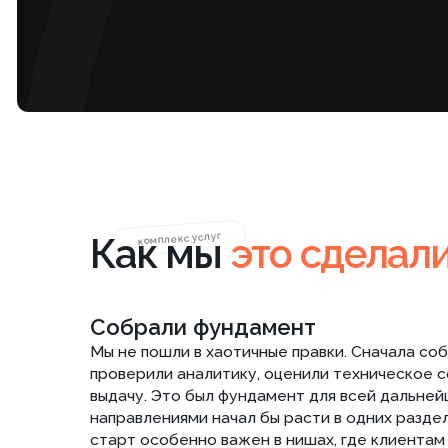
Собрали фундамент
Мы не пошли в хаотичные правки. Сначала собрали 
проверили аналитику, оценили техническое состоян
выдачу. Это был фундамент для всей дальнейшей раб
направлениями начал бы расти в одних разделах и ка
старт особенно важен в нишах, где клиентам нужно
потому что спрос по персоналу, мерчандайзингу и 
в одной структуре. После аудита мы подготовили с
оптимизация, базовая проработка мета-тегов, прове
контроль ошибок в вебмастерах и уточнение регио
логику текущих посадочных страниц и определили, к
а какие нужно перестраивать под интент пользовате
выгоду: сайт начал опираться не на догадки, а на с
услуг кадрового аутсорсинга.
Организовали структуру под поиско
Следующий этап был самым важным для проекта. Сай
причем каждое имело свои подуслуги, сценарии исп
коммерческого спроса. Мы расширяли структуру пос
разделы под новые кластеры, распределяли запрос
взаимосвязь страниц и убирали пересечения. Это та 
аутсорсинга персонала или услуги мерчандайзинга 