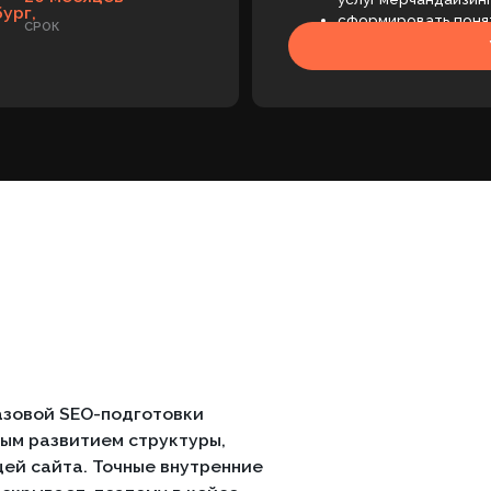
й SEO-подготовки
витием структуры,
та. Точные внутренние
ет, поэтому в кейсе
льтаты работ: проект
 улучшил позиции
 запросов в ТОП выдачи
омпании по торговому
вый рост в сложной B2B-
ладывается