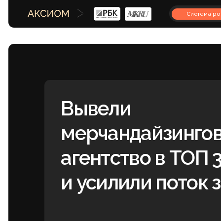
Система роста
Вывели
мерчандайзинговое
агентство в ТОП 3 п
и усилили поток зая