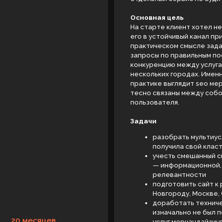
его в устойчивый канал привлечения спро
практическом смысле задача звучала так
запросы по правильным посадочным стра
конкуренцию между услугами и подготовит
нескольких городах. Именно поэтому кейс
практике выглядит seo мерчандайзингового
тесно связаны между собой, но требуют р
пользователя.
Задачи
разобрать мультиуслуговую структу
получила свой кластер и свою логи
учесть смешанный спрос: часть зап
— информационной, и обе группы н
релевантности
подготовить сайт к региональному
Новгороду, Москве, Санкт-Петербу
доработать техническую базу и стр
изначально не был полностью гото
месяцев
услуг мерчандайзинга
сформировать понятную систему ро
К
правок, как это часто бывает в пр
У МЕНЯ ПОХОЖИЙ П
торгового аудита