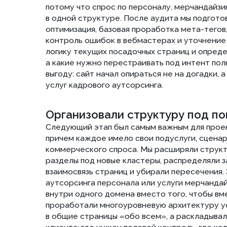
внутри одного домена вместо того, чтобы вместе н
проработали многоуровневую архитектуру услуг. Мы
в общие страницы «обо всем», а раскладывали его 
клиента: где нужен полевой контроль, где кадровый 
техническое сопровождение. Такой подход помогал
каждой страницы, а пользователю — быстрее находи
именно так работает сильное seo сайта аутсорсинг
строится не «по меню», а по логике спроса.
Повысили релевантность посадочны
После того как структура стала логичнее, мы переш
На протяжении следующих месяцев вносили SEO-тек
дорабатывали верстку новых разделов и проводили 