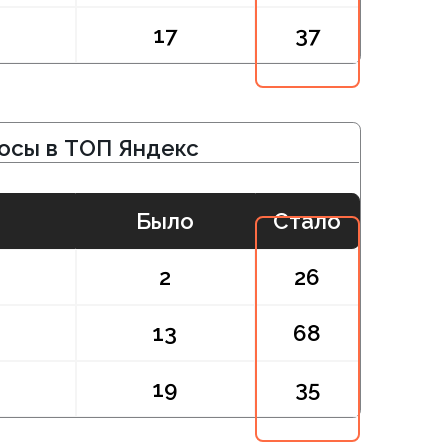
Было
Стало
2
26
13
68
19
35
от