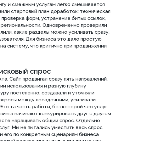
аращивать общий спрос. Отдельно
 не пытались уместить весь спрос
по конкретным сценариям бизнеса
ресурс, где аудит, а где промо или
 поиску точнее понимать назначение
ть нужную услугу. На практике
овой компании, когда структура
х страниц
ли к улучшению самих страниц.
сты, обновляли мета-теги,
LSI-оптимизацию так, чтобы страницы