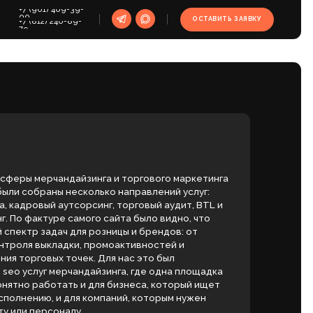
39-
ОСТАВИТЬ ЗАЯВКУ
9-
айзинга и торгового маркетинга
есколько направлений услуг:
орсинг, торговый аудит, BTL и
амого сайта было видно, что
ля розницы и брендов: от
и, промоактивностей и
чек. Для нас это был
андайзинга, где одна площадка
 и для бизнеса, который ищет
ля компаний, которым нужен
у.
ь сайт в поиске», а превратить