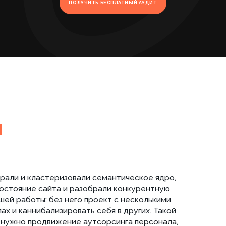
и кластеризовали семантическое ядро,
ие сайта и разобрали конкурентную
оты: без него проект с несколькими
ннибализировать себя в других. Такой
 продвижение аутсорсинга персонала,
смежным услугам легко смешивается
тартовый план доработок: техническая
рка форм, устранение битых ссылок,
нальности. Одновременно проверили
акие разделы можно усиливать сразу,
ля. Для бизнеса это дало простую
истему, что критично при продвижении
вый спрос
т продвигал сразу пять направлений,
ользования и разную глубину
тепенно: создавали и уточняли
ы между посадочными, усиливали
часть работы, без которой seo услуг
начинают конкурировать друг с другом