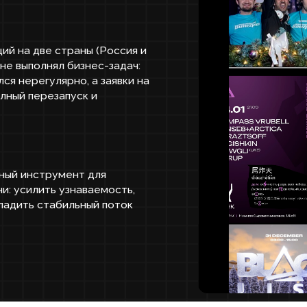
ве страны (Россия и
олнял бизнес-задач:
гулярно, а заявки на
ерезапуск и
струмент для
ить узнаваемость,
 стабильный поток