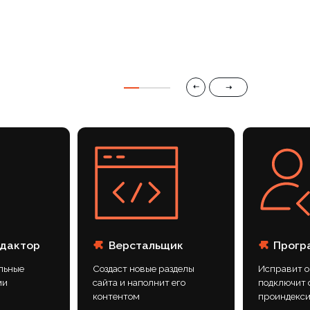
Создаст новые разделы
Исправит ошибки и недочеты,
сайта и наполнит его
подключит системы аналитики,
контентом
проиндексирует сайт
ан фирменный визуальный
нам удалось заметно
аваемость личного бренда
овысить вовлеченность