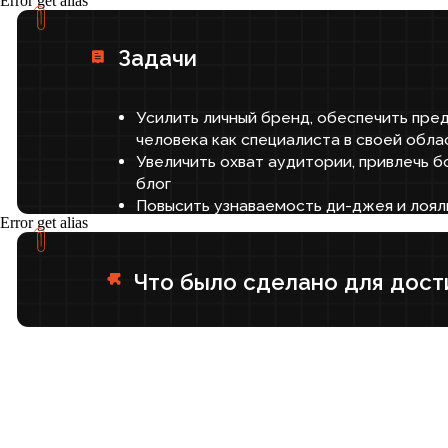
Error get alias
Усилить личный бренд, обеспечить представл
человека как специалиста в своей области в 
Увеличить охват аудитории, привлечь больше 
блог
Повысить узнаваемость ди-джея и лояльност
Что было сделано для достижен
Error get alias
1. Редизайн и настройка сообществ
Провели анализ профиля, выявили пробелы и точки
Проанализировали целевую аудиторию и конкуре
Разработали и внедрили новый фирменный стиль,
уникальность и энергетику диджея