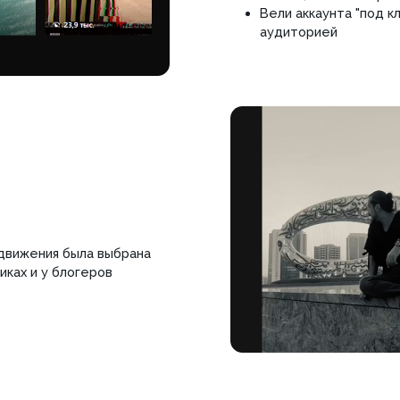
ия была выбрана
у блогеров
заполните форму
есь с полным списком раб
кту еще
ДО начала сотрудн