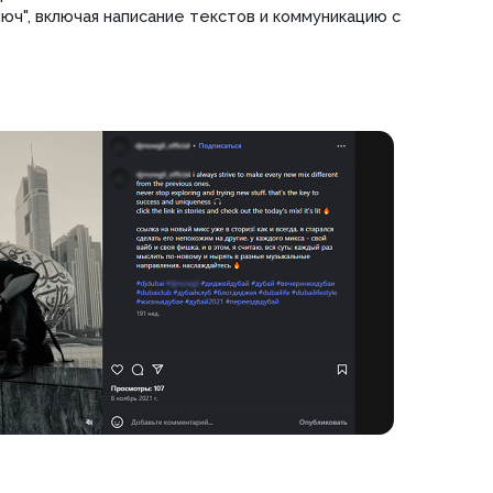
от
ичества