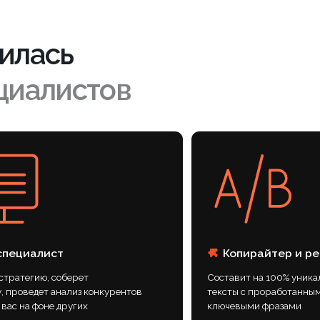
ю, соберет
Составит на 100% уникальные
ет анализ конкурентов
тексты с проработанными
фоне других
ключевыми фразами
Таким образом, был выработ
на +50%
и смысловой стиль профиля: 
увеличить присутствие и узн
+70%
диджея в социальной сети, п