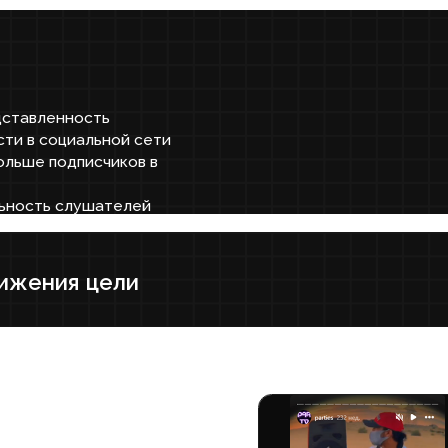
енность
социальной сети
подписчиков в
ь слушателей
ия цели
а
 роста
нтов
 отражающий