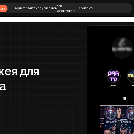
+7 (901) 469-
Об
00
Аудит сайта
Услуги
Кейсы
Контакты
+7 (812) 240-8
агентстве
79
 для