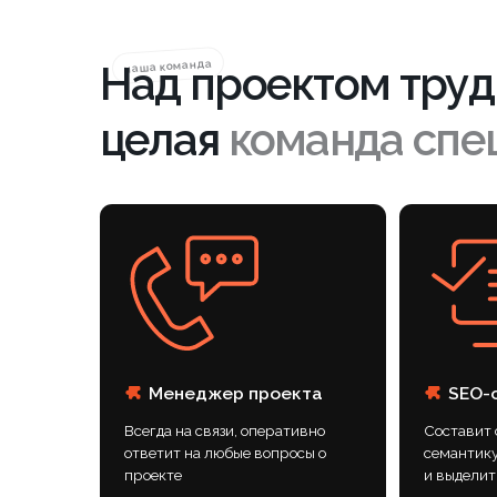
Всегда на связи, оперативно
Составит стратеги
ответит на любые вопросы о
семантику, провед
проекте
и выделит вас на 
Результаты и выводы
Увеличение числа новых подписчиков 
Рост просмотров — +80%
Прирост уникальных посетителей — 
Регулярное поступление заявок на