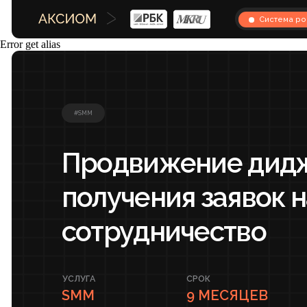
Система роста
Error get alias
#SMM
Продвижение диджея
получения заявок на
сотрудничество
УСЛУГА
СРОК
SMM
9 МЕСЯЦЕВ
О проекте