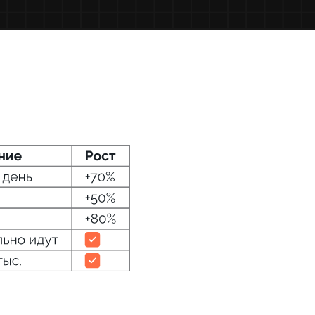
ась
алистов
лист
Копирайтер и редактор