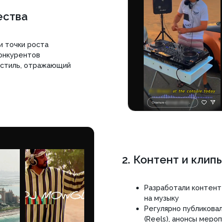
2. Контент и клипы
Разработали контент-стратегию с у
на музыку
Регулярно публиковали лайфстайл-к
(Reels), анонсы мероприятий
Вели аккаунта "под ключ", включая 
аудиторией