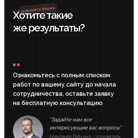
#Психология
#SMM
Продвижение психолога
ВКонтакте: от редизайна до
платных консультаций
Результаты работы
+375%
+500%
РОСТ ПРОСМОТРОВ
УВЕЛИЧЕНИЕ
ПОДПИСЧИКОВ
+1200%