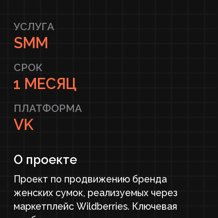
ПЛАТФОРМА
VK
О проекте
Проект по продвижению бренда
женских сумок, реализуемых через
маркетплейс Wildberries. Ключевая
особенность и сложность ниши —
высокая конкуренция и большое
количество похожих предложений на
рынке. Задача состояла в том, чтобы с
помощью ВКонтакте отстроиться от
конкурентов, повысить узнаваемость
бренда и увеличить продажи.
Основная цель
Создать стильное и вовлекающее
сообщество, чтобы повысить его
узнаваемость, увеличить трафик и