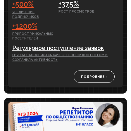
«Сделайте красиво и продайте
дорого»: за что.....
В моей работе иногда кажется, что ты —
не маркетолог, а стилист из дорогого
салона красоты.....
ЧИТАТЬ ПОЛНОСТЬЮ ›
Как понять, что вам пора
заняться SEO
Когда бизнес выходит в онлайн, кажется,
что достаточно просто «сделать сайт» —
и клиенты.....