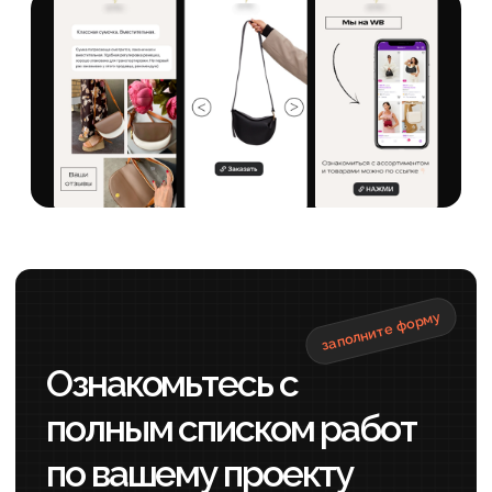
Менеджер проекта
Всегда на связи, оперативно ответит на
любые вопросы о проекте
SEO-специалист
Составит стратегию, соберет
семантику, проведет анализ конкурентов и
выделит вас на фоне других