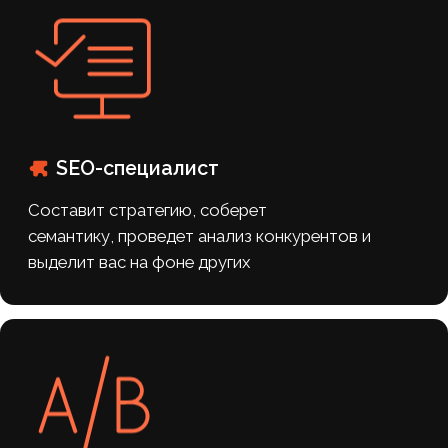
заполните форму
Хотите такие
же результаты?
Ознакомьтесь с полным списком
работ по вашему сайту до начала
сотрудничества, оставьте заявку
на бесплатную консультацию
“Задайте нам все
интересующие вас вопросы”
Александр Рабушко – основатель
и директор Аксиом