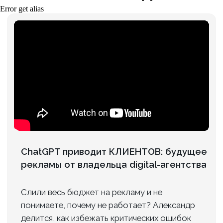
продукта, чтобы покупатели делали выбор
Error get alias
только в вашу пользу
от 39 900 ₽
ПОДРОБНЕЕ
87 ,4% Клиентов рекомендует нас
Контакты
Адрес:
г. Санкт-Петербург, пр. Маршала
Блюхера, д. 12, корп. 7, оф. 301 (Бизнес-
центр «АВМ»)
Телефон:
+7 (812) 240-89-79
/