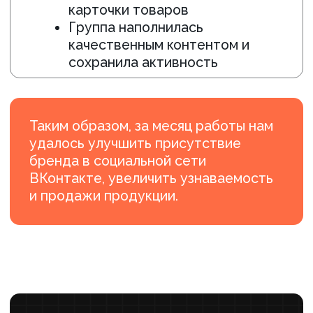
#Образование
#SMM
Создание локального комьюнити
для детского центра в ВК
Результаты работы
+90%
+94%
РОСТ ПРОСМОТРОВ
УВЕЛИЧЕНИЕ
ПОДПИСЧИКОВ
+150%
ПРИРОСТ УНИКАЛЬНЫХ
ПОСЕТИТЕЛЕЙ
Регулярное поступление заявок
ГРУППА НАПОЛНИЛАСЬ КАЧЕСТВЕННЫМ КОНТЕНТОМ И
СОХРАНИЛА АКТИВНОСТЬ
ПОДРОБНЕЕ ›