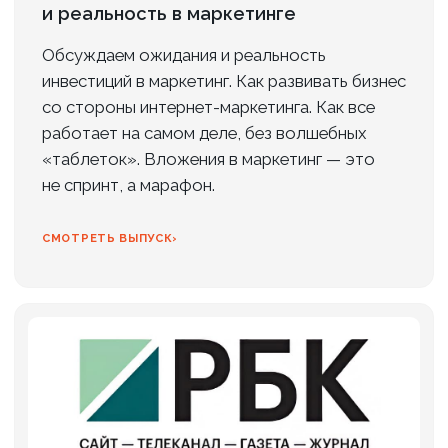
ИП Рабушко А. С.
ИНН: 781158518250
Р/с: 4080 2810 8000 0162 5690
ОГРНИП: 320470400060820 от 11.09.2020 г.
Банк: АО «ТИНЬКОФФ БАНК» г. Москва
БИК: 044525974
К/с: 3010 1810 1452 5000 0974
Система роста