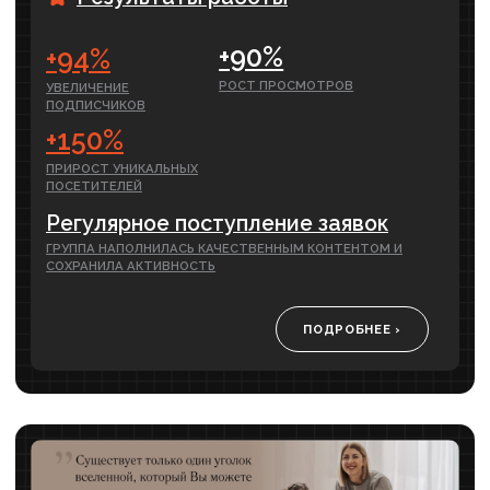
Пожалуй, это один из главных вопросов,
который волнует владельца бизнеса,
который обращается за.....
ЧИТАТЬ ПОЛНОСТЬЮ ›
Когда реклама начинает окупаться,
разбираемся.....
Очень хочется ответить что-то в стиле “через 5
дней и 4 часа после запуска рекламной
кампании” (кстати, ответ.....
ЧИТАТЬ ПОЛНОСТЬЮ ›