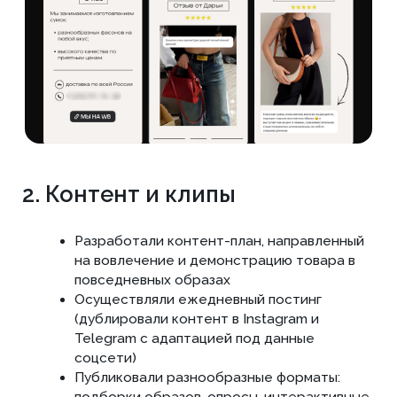
заполните форму
Ознакомьтесь с
полным списком работ
по вашему проекту
еще
ДО начала
сотрудничества
Мы проведем бесплатный
аудит вашего сайта по 48
критериям и сможем составить
план работ на 3 месяца вперед,
чтобы вы видели за что
платите деньги!
ПОЛУЧИТЬ БЕСПЛАТНЫЙ АУДИТ