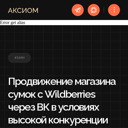
︙
Error get alias
#SMM
Продвижение магазина
сумок с Wildberries
через ВК в условиях
высокой конкуренции
УСЛУГА
SMM
СРОК
1 МЕСЯЦ