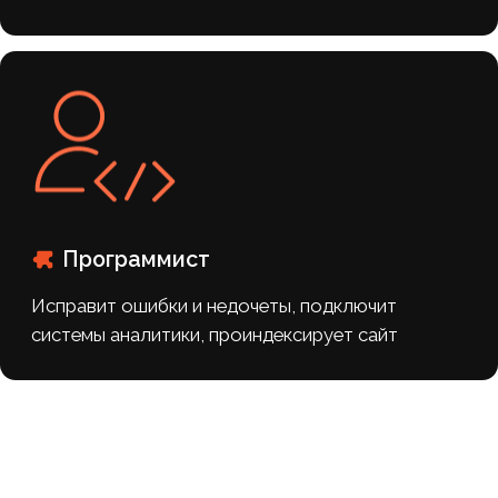
наши кейсы
Похожие
проекты
#Медицина
#SMM
Продвижение акушера-гинеколога
ВКонтакте: от создания
сообщества с нуля до регулярных
записей на роды