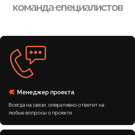
Увеличение числа новых
подписчиков на +300%
Рост просмотров — +3482%
Прирост уникальных
посетителей — +460%
Регулярные переходы на
карточки товаров
Группа наполнилась
качественным контентом и
сохранила активность
Таким образом, за месяц работы нам
удалось улучшить присутствие
бренда в социальной сети
ВКонтакте, увеличить узнаваемость
и продажи продукции.