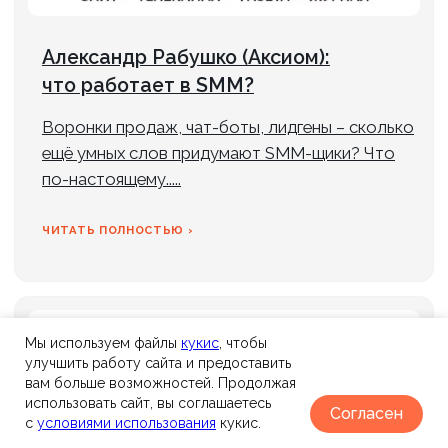
SEO-
продвиже ние
SMM-
продвижение
ИИ для бизнеса
Разработка
Контакты
сайт ов
Контекстная
Об
рекла ма
агентстве
Техническая поддержка
Кейсы
Партнерская программа
Вакансии
© 2006-2026 SEO-оптимизация сайтов, поисковое
продвижение, настройка рекламы в Яндекс Директ,
SMM-продвижение и техническая поддержка сайтов.
*Деятельность Meta (соцсети Facebook и Instagram)
запрещена в России как экстремистская.
Мы используем файлы
к
укис
, чтобы
улучшить работу сайта и предоставить
Политика конфиденциальности
вам больше возможностей. Продолжая
использовать сайт, вы соглашаетесь
Согласен
info@axioom.ru
г. Санкт-Петербург, пр.
с
условиями использования
кукис.
+7 (901) 469-39-00
Маршала Блюхера, д. 12, корп.
+7 (812) 240-89-79
7, оф. 301 (Бизнес-центр