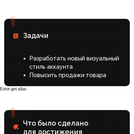
сумок и аксессуаров в социальной сети
ВКонтакте;
Изучили активности конкурентов в
социальных сетях для выявления успешных
стратегий и кейсов
Согласовали новую визуальную концепцию
(обложку, раздел Меню, описание,
истории).
2. Контент и клипы
Error get alias
Разработали контент-план, направленный
на вовлечение и демонстрацию товара в
повседневных образах
Осуществляли ежедневный постинг
(дублировали контент в Instagram и
Telegram с адаптацией под данные
соцсети)
Публиковали разнообразные форматы: