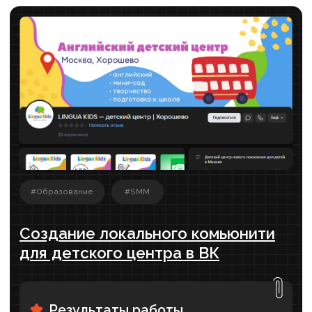
Александр Рабушко (Аксиом):
что работает в SMM?
Воронки продаж, чат-боты, лидгены – сколько
ещё умных слов придумают SMM-щики? Что
по-настоящему.....
ЧИТАТЬ ПОЛНОСТЬЮ ›
SEO – есть ли гарантии, что сайт
увидят?