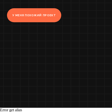
Задачи
Разработать новый визуальный
стиль аккаунта
Повысить продажи товара
Что было сделано
для достижения
цели
1. Редизайн и настройка
сообщества
Мы провели анализ целевой аудитории,
выявили их интересы и предпочтения
Error get alias
потенциальных покупателей женских