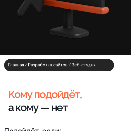
а кому — нет
Подойдёт, если:
У вас нет готового ТЗ
Нужен сайт быстро и без погружения
в детали
Важны сроки и предсказуемый
результат
Хотите, чтобы процессом управляли за
вас