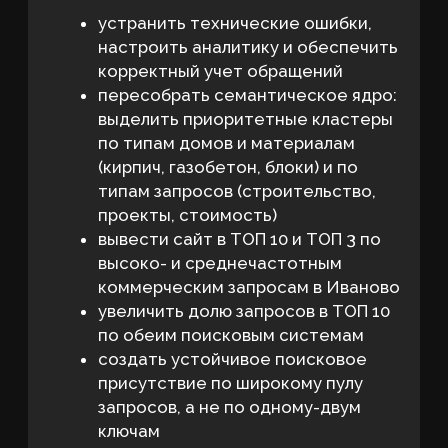
Результат
За 9 месяцев проект прошел путь
от сайта с техническими ограничениями
и неполным охватом спроса до системно
проработанного SEO-фундамента,
ориентированного на коммерческие
направления. Этот кейс будет полезен
компаниям, которые рассматривают
продвижение сайта строительной
компании и хотят понимать, какие
работы необходимы для устойчивого
роста поисковой видимости. В ходе
проекта усилили приоритетные
направления, связанные
со строительством домов, проектами
и выбором материалов, а также
переработали контентную часть сайта
для поддержки коммерческих разделов.