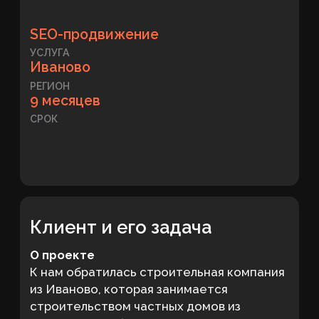
Клиент и его задача
О проекте
К нам обратилась строительная компания
из Иваново, которая занимается
строительством частных домов из
кирпича и газобетона под ключ, а также
предлагает проектирование,
фундаментные работы и готовые проекты
домов. Для нас это был показательный
проект про продвижение строительной
компании, поскольку сайт должен был не
просто присутствовать в поиске, а
привлекать клиентов в момент выбора
подрядчика. Именно такие проекты
хорошо показывают, как на практике
работает SEO-продвижение
строительных фирм в нише с высокой
конкуренцией, длительным циклом
принятия решения и высокой стоимостью
заявки.