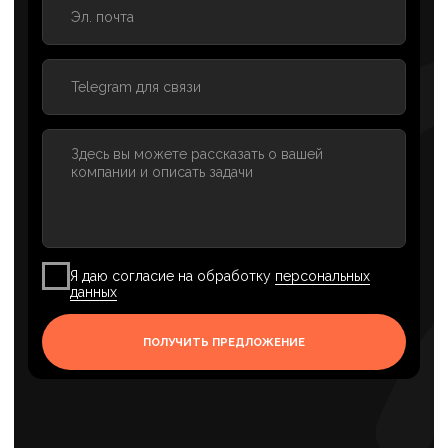
продвижение, настройка рекламы в Яндекс Директ,
SMM-продвижение и техническая поддержка сайтов.
*Деятельность Meta (соцсети Facebook и Instagram)
запрещена в России как экстремистская.
Политика конфиденциальности
info@axioom.ru
г. Санкт-Петербург, пр.
+7 (901) 469-39-00
Маршала Блюхера, д. 12, корп.
+7 (812) 240-89-79
7, оф. 301 (Бизнес-центр
«АВМ»)
Телеграм канал
ОСТАВИТЬ ЗАЯВКУ
"Какие гарантии"