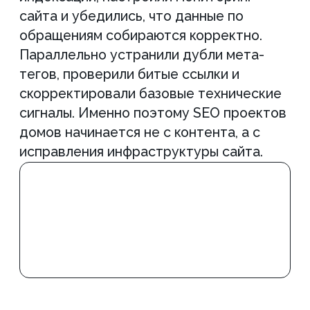
Оптимизация стратегии по
ключевым кластерам
По мере накопления данных
перераспределяли ресурсы в пользу
наиболее перспективных направлений.
Наиболее заметный потенциал показали
кластеры по кирпичным домам и
газобетону. Именно поэтому
продвижение строительства кирпичных
домов и SEO строительства домов из
газобетона требуют отдельного
внимания к структуре и посадочным
страницам. Параллельно сохраняли
охват по дополнительным
направлениям, продвигая дома из
теплой керамики. Такой подход
позволил не только усилить
приоритетные услуги, но и расширить
присутствие сайта по смежным
направлениям спроса.