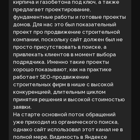
На старте основной поток обращений
уже приходил из органического поиска,
однако сайт использовал этот канал не в
полной мере. Видимость в Яндексе
составляла 28% запросов в ТОП 10, а в
Google — 35%, при этом многие
коммерчески важные запросы находились
далеко за пределами первой страницы. В
такой ситуации продвижение
строительства домов требовало не
отдельных точечных доработок, а
комплексной работы над аналитикой,
технической базой, структурой сайта и
контентом.
Основная цель
Клиент хотел, чтобы сайт стабильно
привлекал обращения по ключевым
коммерческим направлениям и не терял
потенциальных заказчиков из-за
технических ограничений и слабых
посадочных страниц. В строительной
нише SEO строительной компании
приносит результат только тогда, когда
сайт помогает пользователю выбрать
подрядчика, а не просто занимает место