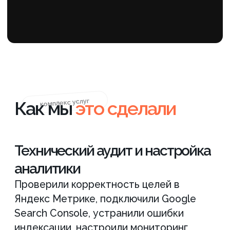
инструментом привлечения не только
трафика, но и целевых обращений.
Внешняя оптимизация
После усиления внутренней базы
перешли к регулярной внешней
оптимизации: размещали тематические
публикации, наращивали ссылочный
профиль и контролировали индексацию
материалов. SEO услуг строительства
фундаментов развивается за счет
системной работы и регулярного
размещения контента и ссылок, где
результат формируется через
комплексное усиление сайта, контента и
структуры.