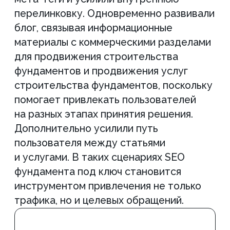
специалистов
Менеджер проекта
SEO-специалист
Всегда на связи, оперативно
Составит стратегию, 
ответит на любые вопросы о
семантику, проведет а
проекте
конкурентов и выделит
фоне других
Хотите
такие же
результаты?