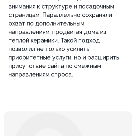
#Мерчандайзинг
#SEO
Вывели мерчандайзинговое
агентство в ТОП 3 поиска и
усилили поток заявок
Усилили позиции сайта в поиске,
увеличили количество запросов в
ТОП Яндекса и превратили сайт в
стабильный источник целевых
обращений.
ПОДРОБНЕЕ
#Безопасность
#SEO
Увеличили количество