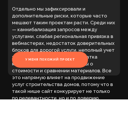
Такой подход помогает эффективнее
развивать продвижение проектов домов
и продвижение проектирования домов
в рамках единой структуры сайта. Ниже
представлены основные результаты
работы за отчетный период.
Запросы в ТОП
Было
Стало
5 Яндекс
72
1
Коттедж из кирпича
Стоимость
28
1
строительства дома
Готовый проекты
22
1
домов
Строительство
13
1
коттеджей иваново
Строительство
11
1
коттеджей
Запросы в ТОП
Было
Стало
5 Google