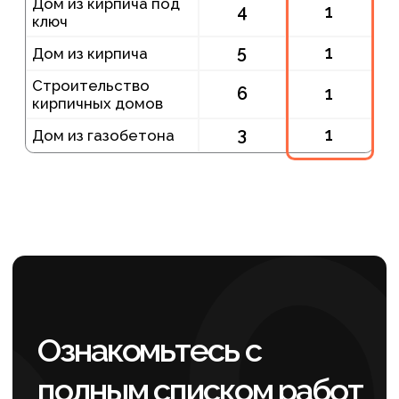
Развитие структуры и
семантики
После технической подготовки заново
собрали семантическое ядро
и распределили запросы по материалам,
форматам строительства
и пользовательским сценариям. Это
особенно важно для продвижения услуг
проектирования домов, поскольку
помогает избежать внутренней
конкуренции между страницами.
Отдельное внимание уделили
информационным запросам о стоимости
строительства, сроках, ипотеке
и выборе материалов. В кейсах по SEO
сайта проектов домов, такие материалы
помогают формировать доверие
и постепенно переводить пользователя
к обращению.