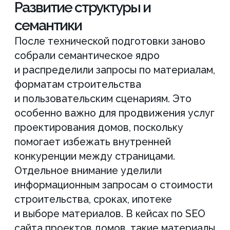
Что
в итоге
За 9 месяцев проект получил
исправленную техническую базу,
обновленную структуру,
расширенное семантическое
ядро, усиленные коммерческие
страницы и стабильную
внешнюю поддержку.
В результате значительная
часть приоритетных
коммерческих запросов была
выведена в ТОП 5 Яндекса