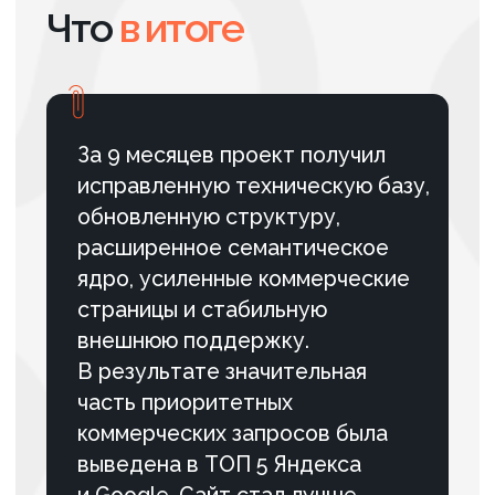
запросов в ТОП-10 Яндекса
на 70% для компании по
пожарной безопасности
За 17 месяцев усилили позиции
сайта в поиске, увеличили
целевой трафик и создали
устойчивую SEO-систему для
компании в сфере пожарной
безопасности.
ПОДРОБНЕЕ
#Интернет-магазин
#SEO
Как мы в 2 раза увеличили
количество запросов