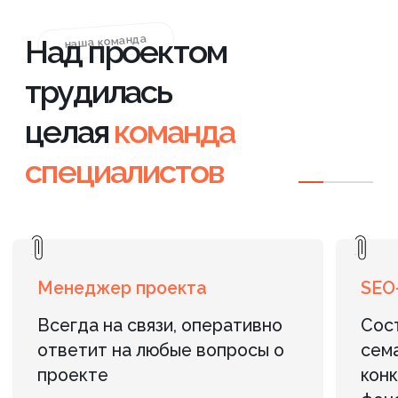
Контакты
Адрес:
г. Санкт-Петербург, пр. Маршала
Блюхера, д. 12, корп. 7, оф. 301 (Бизнес-
центр «АВМ»)
Телефон:
+7 (812) 240-89-79
/
+7 (901) 469-39-00
Эл. почта:
info@axioom.ru
ОСТАВИТЬ ЗАЯВКУ