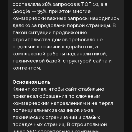
в поисковой выдаче.
При этом задача заключалась не в росте
нескольких запросов, а в системном
развитии всего поискового канала: от
направлений по строительству домов и
проектированию до запросов, связанных
со стоимостью, материалами и ипотекой.
Этот проект хорошо показывает, как
должно работать SEO сайта
строительной компании, если цель
бизнеса — получать стабильный поток
обращений из поиска в долгосрочной
перспективе.
Задачи
устранить технические ошибки,
настроить аналитику и обеспечить
корректный учет обращений
пересобрать семантическое ядро:
выделить приоритетные кластеры
по типам домов и материалам
(кирпич, газобетон, блоки) и по
типам запросов (строительство,
проекты, стоимость)
вывести сайт в ТОП 10 и ТОП 3 по
высоко- и среднечастотным