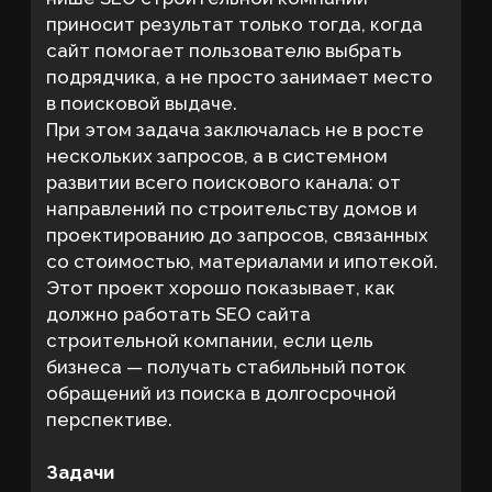
коммерческим запросам в Иваново
увеличить долю запросов в ТОП 10
по обеим поисковым системам
создать устойчивое поисковое
присутствие по широкому пулу
запросов, а не по одному-двум
ключам
Отдельно мы зафиксировали и
дополнительные риски, которые часто
мешают таким проектам расти. Среди них
— каннибализация запросов между
услугами, слабая региональная привязка в
вебмастерах, недостаток доверительных
блоков для дорогой услуги, неполный учет
звонков и заявок, а также нехватка
У МЕНЯ ПОХОЖИЙ ПРОЕКТ
контента под длинные запросы о
стоимости и сравнении материалов. Все
это напрямую влияет на продвижение
услуг строительства домов, потому что в
такой нише сайт конкурирует не только
по релевантности, но и по доверию.