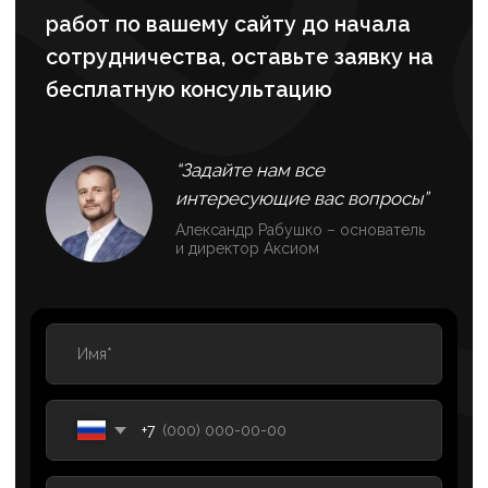
Р/с: 4080 2810 8000 0162 5690
ОГРНИП: 320470400060820 от 11.09.2020 г.
Банк: АО «ТИНЬКОФФ БАНК» г. Москва
БИК: 044525974
К/с: 3010 1810 1452 5000 0974
Система роста
SEO-
продвиже ние
SMM-
продвижение
ИИ для бизнеса
Разработка
Контакты
сайт ов
Контекстная
Об
рекла ма
агентстве
Техническая поддержка
Кейсы
Партнерская программа
Вакансии
© 2006-2026 SEO-оптимизация сайтов, поисковое