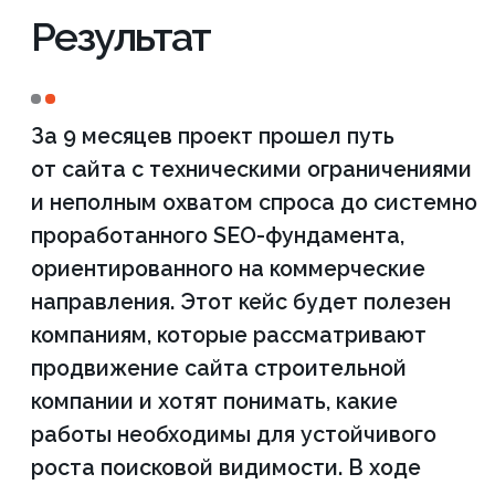
Двухэтажный
50
1
кирпичный дом
Дом из кирпича под
4
1
ключ
5
1
Дом из кирпича
Строительство
6
1
кирпичных домов
3
1
Дом из газобетона
Ознакомьтесь с
полным списком работ
по вашему проекту
еще
ДО начала