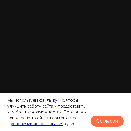
ОСТАВИТЬ ЗАЯВКУ
(в том числе НДС 2995 ₽)
Полный перечень рабо т по тарифу
Тариф
"Расширенный"
Продвигаем крупные сайты в любом
регионе, интернет-магазины и порталы
✓ Регионы: Несколько городов или по всей РФ
✓ Запросы: до 1000
✓ Размер сайта: до 1000 стр.
Мы используем файлы
к
укис
, чтобы
73 395 ₽/мес
ОСТАВИТЬ ЗАЯВКУ
(в том числе НДС 3495 ₽)
улучшить работу сайта и предоставить
вам больше возможностей. Продолжая
Полный перечень рабо т по тарифу
использовать сайт, вы соглашаетесь
Согласен
с
условиями использования
кукис.