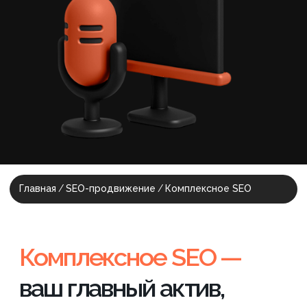
Комплексное SEO —
ваш главный актив,
а не расход
Грамотная поисковая оптимизация
сайта выводит ваш проект на
стабильные позиции в ТОП, которые
работают на узнаваемость бренда
вдолгую.
SEO работает круглосуточно, без
бюджета на клики. Продвижение
приводит целевых посетителей на
ваш сайт или лендинг 24/7.
Наш подход эффективен как для
давно работающих ресурсов, так и
для SEO нового сайта, которое
требует особого внимания на