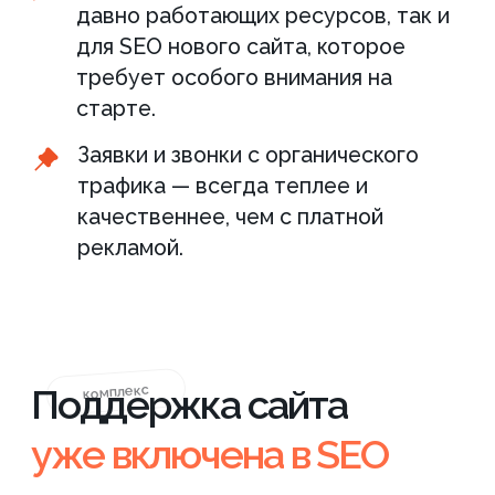
Быстро вносим любые правки:
тексты, товары, блоки
Обновляем под задачи без
отдельного бюджета
Устраняем тех. проблемы,
даже нестандартные
Вам не нужен отдельный
программист