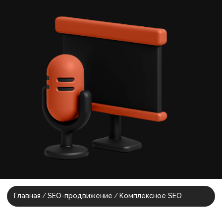
Главная
/
SEO-продвиже ние
/
Комплексное SEO
Комплексное
SEO-продвижение —
ваш главный актив,
а не расход
Грамотная поисковая оптимизация
сайта выводит ваш проект на
стабильные позиции в ТОП, которые
работают на узнаваемость бренда
вдолгую.
SEO работает круглосуточно, без
бюджета на клики. Продвижение
приводит целевых посетителей на
ваш сайт или лендинг 24/7.