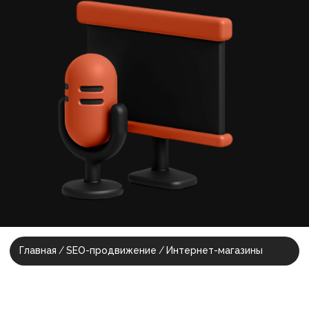
Главная
/
SEO-продвиже ние
/
Интернет-магазины
SEO для интернет-
магазинов —
ваш
главный актив,
а не расход
Грамотная поисковая оптимизация
сайта выводит ваш проект на
стабильные позиции в ТОП, которые
работают на узнаваемость бренда
вдолгую.
SEO работает круглосуточно, без
бюджета на клики. Продвижение
приводит целевых посетителей на
ваш сайт или лендинг 24/7.