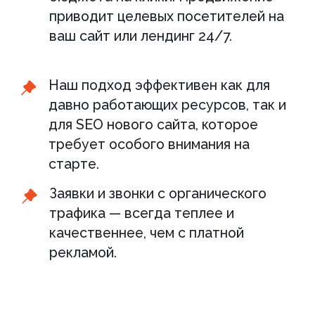
устранить сбои или отразить вирусную
атаку — всё это уже входит в нашу
работу.
Быстро вносим любые правки:
тексты, товары, блоки
Обновляем под задачи без
отдельного бюджета
Устраняем тех. проблемы,
даже нестандартные
Вам не нужен отдельный