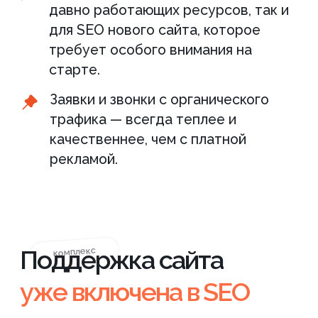
Быстро вносим любые правки:
тексты, товары, блоки
Обновляем под задачи без
отдельного бюджета
Устраняем тех. проблемы,
даже нестандартные
Вам не нужен отдельный
программист