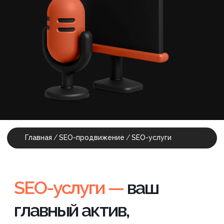
SEO-услуги —
ваш
главный актив,
а не расход
Грамотная поисковая оптимизация
сайта выводит ваш проект на
стабильные позиции в ТОП, которые
работают на узнаваемость бренда
вдолгую.
SEO работает круглосуточно, без
бюджета на клики. Продвижение
приводит целевых посетителей на
ваш сайт или лендинг 24/7.
Наш подход эффективен как для
давно работающих ресурсов, так и
для SEO нового сайта, которое
требует особого внимания на