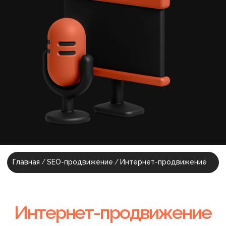
Интернет-продвижение
сайта —
ваш главный
актив, а не расход
Грамотная поисковая оптимизация
сайта выводит ваш проект на
стабильные позиции в ТОП, которые
работают на узнаваемость бренда
вдолгую.
SEO работает круглосуточно, без
бюджета на клики. Продвижение
приводит целевых посетителей на
ваш сайт или лендинг 24/7.
Наш подход эффективен как для
давно работающих ресурсов, так и
для SEO нового сайта, которое