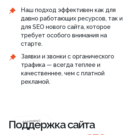
Быстро вносим любые правки:
тексты, товары, блоки
Обновляем под задачи без
отдельного бюджета
Устраняем тех. проблемы,
даже нестандартные
Вам не нужен отдельный
программист